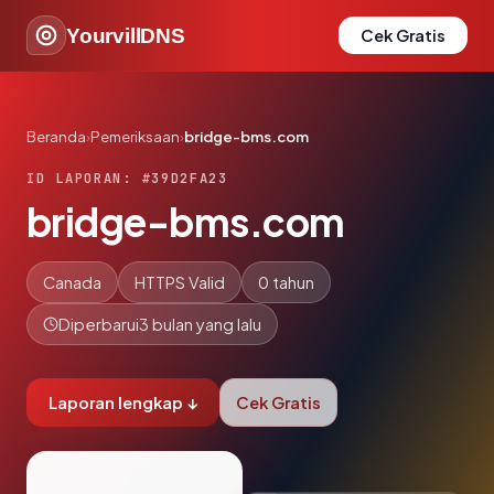
YourvillDNS
Cek Gratis
Beranda
›
Pemeriksaan
›
bridge-bms.com
ID LAPORAN: #39D2FA23
bridge-bms.com
Canada
HTTPS Valid
0 tahun
Diperbarui
3 bulan yang lalu
Laporan lengkap ↓
Cek Gratis