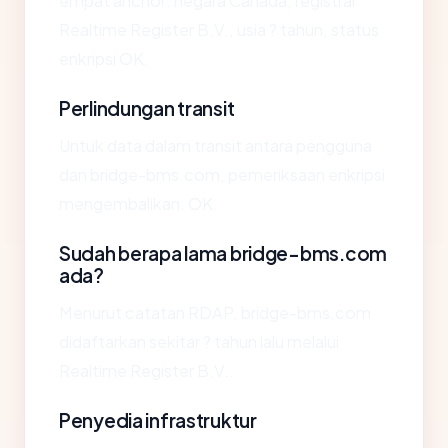
empat anchor: negara Canada, registrar
Realtime Register B.V., usia ? tahun, status
enkripsi OK.
Perlindungan transit
Untuk data dalam transit antara pengguna
dan bridge-bms.com, pemeriksaan enkripsi
mengembalikan: OK.
Sudah berapa lama bridge-bms.com
ada?
Menurut catatan RDAP, bridge-bms.com
didaftarkan sekitar ? tahun lalu melalui
Realtime Register B.V..
Penyedia infrastruktur