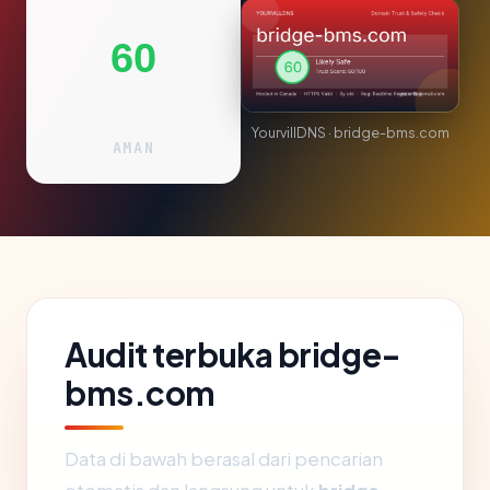
60
YourvillDNS · bridge-bms.com
AMAN
Audit terbuka bridge-
bms.com
Data di bawah berasal dari pencarian