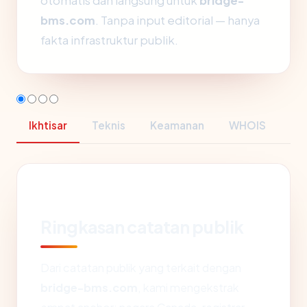
otomatis dan langsung untuk
bridge-
bms.com
. Tanpa input editorial — hanya
fakta infrastruktur publik.
Ikhtisar
Teknis
Keamanan
WHOIS
Ringkasan catatan publik
Dari catatan publik yang terkait dengan
bridge-bms.com
, kami mengekstrak