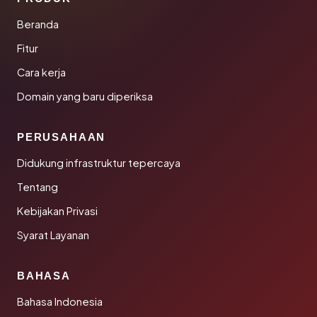
Beranda
Fitur
Cara kerja
Domain yang baru diperiksa
PERUSAHAAN
Didukung infrastruktur tepercaya
Tentang
Kebijakan Privasi
Syarat Layanan
BAHASA
Bahasa Indonesia