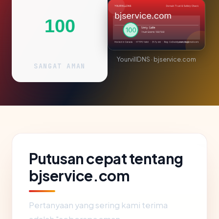
100
YourvillDNS · bjservice.com
SANGAT AMAN
Putusan cepat tentang
bjservice.com
Pertanyaan yang sering kami terima