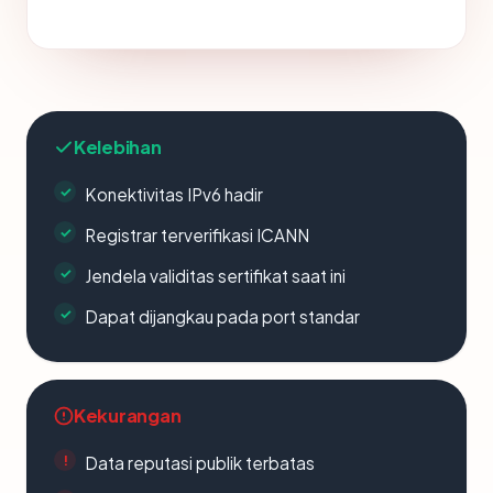
Kelebihan
Konektivitas IPv6 hadir
Registrar terverifikasi ICANN
Jendela validitas sertifikat saat ini
Dapat dijangkau pada port standar
Kekurangan
Data reputasi publik terbatas