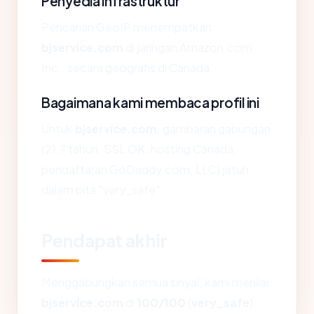
Penyedia infrastruktur
Pencarian GeoIP menempatkan
bjservice.com
di jaringan Amazon.com,
Inc., secara geografis di Canada.
Bagaimana kami membaca profil ini
Untuk
bjservice.com
, gambaran gabungan
(21.7 tahun, SSL OK, hosting Canada,
pendaftaran GoDaddy.com, LLC) jatuh
dalam pita "very_safe".
Pendapat akhir
Menggabungkan semua sinyal, kami menilai
bjservice.com
di
100/100
(
very_safe
).