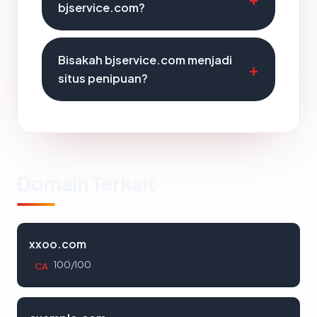
bjservice.com?
Bisakah bjservice.com menjadi
situs penipuan?
Domain Terkait
xxoo.com
100/100
CA