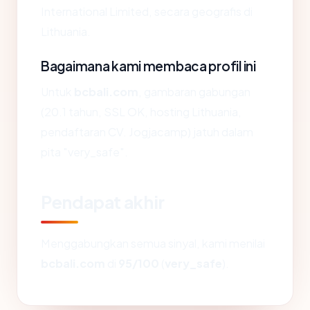
International Limited, secara geografis di
Lithuania.
Bagaimana kami membaca profil ini
Untuk
bcbali.com
, gambaran gabungan
(20.1 tahun, SSL OK, hosting Lithuania,
pendaftaran CV. Jogjacamp) jatuh dalam
pita "very_safe".
Pendapat akhir
Menggabungkan semua sinyal, kami menilai
bcbali.com
di
95/100
(
very_safe
).