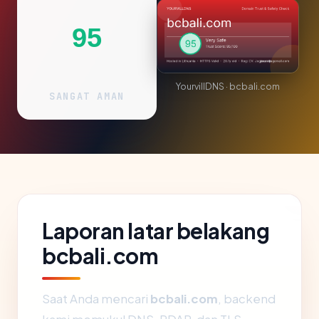
95
YourvillDNS · bcbali.com
SANGAT AMAN
Laporan latar belakang
bcbali.com
Saat Anda mencari
bcbali.com
, backend