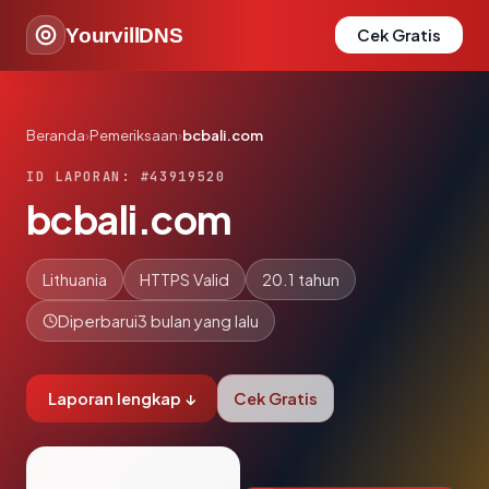
YourvillDNS
Cek Gratis
Beranda
›
Pemeriksaan
›
bcbali.com
ID LAPORAN: #43919520
bcbali.com
Lithuania
HTTPS Valid
20.1 tahun
Diperbarui
3 bulan yang lalu
Laporan lengkap ↓
Cek Gratis