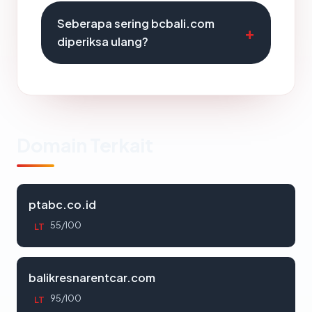
Seberapa sering bcbali.com
diperiksa ulang?
Domain Terkait
ptabc.co.id
55/100
LT
balikresnarentcar.com
95/100
LT