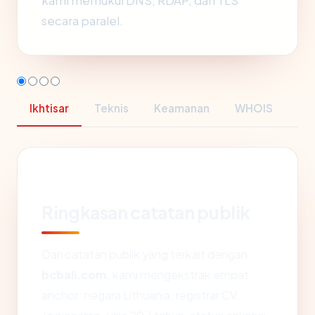
kami memukul DNS, RDAP, dan TLS
secara paralel.
Ikhtisar
Teknis
Keamanan
WHOIS
Ringkasan catatan publik
Dari catatan publik yang terkait dengan
bcbali.com
, kami mengekstrak empat
anchor: negara Lithuania, registrar CV.