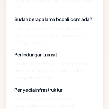
Jogjacamp, usia 20.1 tahun, status enkripsi
OK.
Sudah berapa lama bcbali.com ada?
Menurut catatan RDAP, bcbali.com
didaftarkan sekitar 20.1 tahun lalu melalui
CV. Jogjacamp.
Perlindungan transit
Untuk data dalam transit antara pengguna
dan bcbali.com, pemeriksaan enkripsi
mengembalikan: OK.
Penyedia infrastruktur
Pencarian GeoIP menempatkan
bcbali.com
di jaringan Hostinger