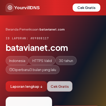
YourvillDNS
Cek Gratis
Beranda
›
Pemeriksaan
›
batavianet.com
ID LAPORAN: #0980B117
batavianet.com
Indonesia
HTTPS Valid
30 tahun
Diperbarui
3 bulan yang lalu
Laporan lengkap ↓
Cek Gratis