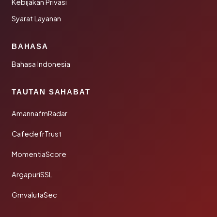
Kebijakan Privasi
Syarat Layanan
BAHASA
Bahasa Indonesia
TAUTAN SAHABAT
AmannafmRadar
CafedefrTrust
MomentiaScore
ArgapuriSSL
GmvalutaSec