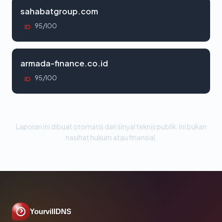
sahabatgroup.com
95/100
ID
armada-finance.co.id
95/100
ID
Laporan ini dibuat otomatis dari sinyal teknis publik. Ini bukan
nasihat hukum atau finansial.
YourvillDNS