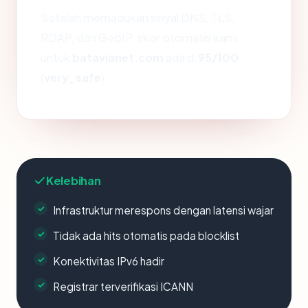
Setelah memadukan sinyal DNS, TLS,
RDAP, dan GeoIP, skor otomatis kami
untuk
batavianet.com
ada di
95/100
(
very_safe
).
Kelebihan
Infrastruktur merespons dengan latensi wajar
Tidak ada hits otomatis pada blocklist
Konektivitas IPv6 hadir
Registrar terverifikasi ICANN