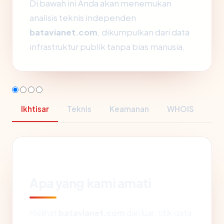
Di bawah ini Anda akan menemukan
analisis teknis independen
batavianet.com
, dikumpulkan dari data
infrastruktur publik tanpa bias manusia.
Ikhtisar
Teknis
Keamanan
WHOIS
Apa yang kami amati
Melihat
batavianet.com
dari luar, titik data