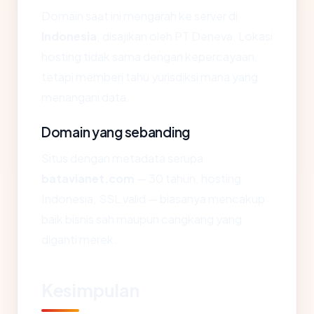
Domain saat ini mengarah ke server di
Indonesia
, disajikan oleh PT Deneva. Lokasi
hosting tidak sama dengan kepercayaan,
tetapi memberi tahu yurisdiksi mana yang
menangani data.
Domain yang sebanding
Situs dengan metadata serupa
batavianet.com
— 30 tahun, hosting
Indonesia, SSL valid — biasanya mencakup
baik bisnis sah maupun cangkang yang
diganti merek.
Kesimpulan