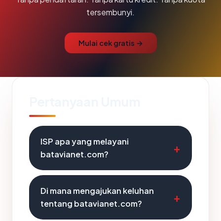
tersembunyi.
Mulai cek gratis →
Pertanyaan Umum
ISP apa yang melayani
batavianet.com?
Di mana mengajukan keluhan
tentang batavianet.com?