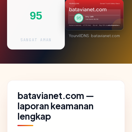
95
YourvillDNS · batavianet.com
SANGAT AMAN
batavianet.com —
laporan keamanan
lengkap