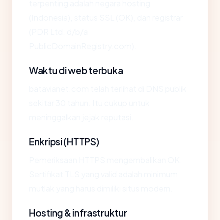
terpenting adalah negara hosting
(Indonesia), status SSL (OK), dan registrar
(PDR Ltd. d/b/a
PublicDomainRegistry.com).
Waktu di web terbuka
batavianet.com telah terlihat di DNS publik
sekitar 30 tahun. Itu cukup untuk
meninggalkan jejak reputasi.
Enkripsi (HTTPS)
Pemeriksaan HTTPS mengembalikan OK.
Sertifikat TLS yang valid adalah minimum
mutlak yang harus dimiliki situs modern.
Hosting & infrastruktur