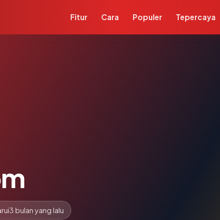
Fitur
Cara
Populer
Tepercaya
om
rui
3 bulan yang lalu