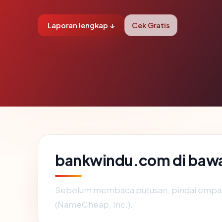
Laporan lengkap ↓
Cek Gratis
bankwindu.com di baw
Sebelum membaca putusan, pindai empat 
(NameCheap, Inc.).