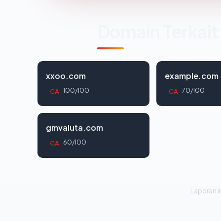
Domain Terkait
xxoo.com
example.com
100/100
70/100
CA
CA
gmvaluta.com
60/100
CA
Laporan in