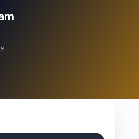
lam
yi.