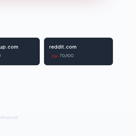
oup.com
reddit.com
0
70/100
CA
 finansial.