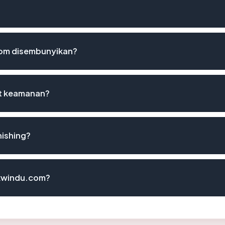
om disembunyikan?
st keamanan?
ishing?
nkwindu.com?