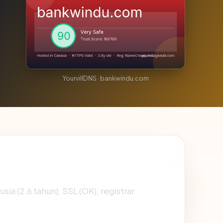
YourvillDNS · bankwindu.com
usia (2.6 tahun), SSL (OK), registrar