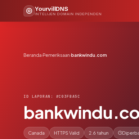
YourvillDNS
INTELIJEN DOMAIN INDEPENDEN
Beranda
›
Pemeriksaan
›
bankwindu.com
ID LAPORAN: #C03FBA5C
bankwindu.c
Canada
HTTPS Valid
2.6 tahun
Diperba