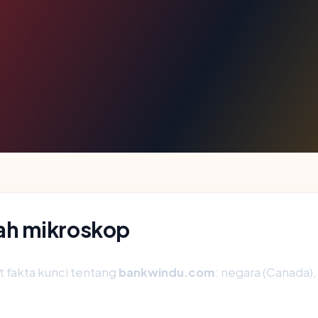
ah mikroskop
fakta kunci tentang
bankwindu.com
: negara (Canada), 