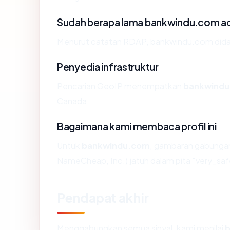
Sudah berapa lama bankwindu.com a
Menurut catatan RDAP, bankwindu.com didaft
Penyedia infrastruktur
Pencarian GeoIP menempatkan
bankwind
Canada.
Bagaimana kami membaca profil ini
Untuk
bankwindu.com
, gambaran gabungan
NameCheap, Inc.) jatuh dalam pita "very_saf
Pendapat akhir
Menggabungkan semua sinyal, kami menilai