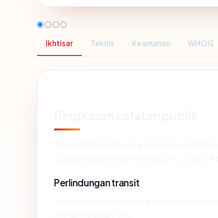
Ikhtisar
Teknis
Keamanan
WHOIS
Ringkasan catatan publik
Dari catatan publik yang terkait dengan
bank
Canada, registrar NameCheap, Inc., usia 2.6 t
Perlindungan transit
Untuk data dalam transit antara pengguna d
mengembalikan: OK.