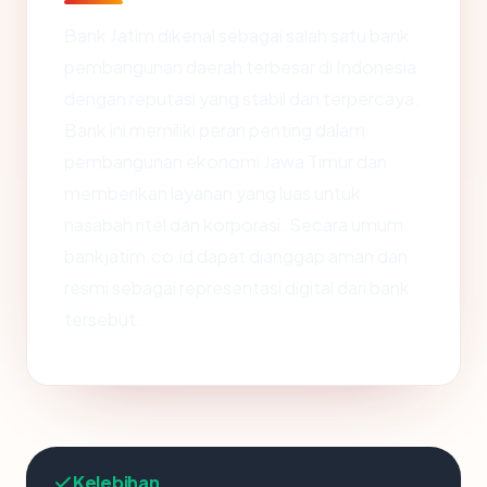
Bank Jatim dikenal sebagai salah satu bank
pembangunan daerah terbesar di Indonesia
dengan reputasi yang stabil dan terpercaya.
Bank ini memiliki peran penting dalam
pembangunan ekonomi Jawa Timur dan
memberikan layanan yang luas untuk
nasabah ritel dan korporasi. Secara umum,
bankjatim.co.id dapat dianggap aman dan
resmi sebagai representasi digital dari bank
tersebut.
Kelebihan