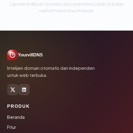
Laporan ini dibuat otomatis dari sinyal teknis publik. Ini bukan
nasihat hukum atau finansial.
YourvillDNS
Intelijen domain otomatis dan independen
untuk web terbuka.
PRODUK
Beranda
Fitur