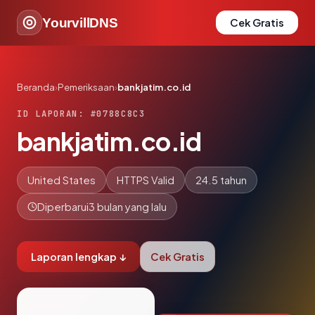
YourvillDNS
Cek Gratis
Beranda
›
Pemeriksaan
›
bankjatim.co.id
ID LAPORAN: #0788C8C3
bankjatim.co.id
United States
HTTPS Valid
24.5 tahun
Diperbarui
3 bulan yang lalu
Laporan lengkap ↓
Cek Gratis