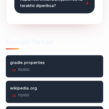
terakhir diperiksa?
Domain Terkait
gradle.properties
90/100
US
wikipedia.org
70/100
US