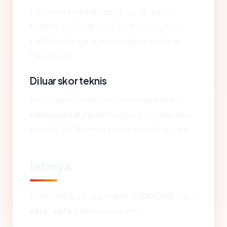
Lalu lintas ke bankcapital.co.id saat ini
berakhir di Google LLC di United States —
terlihat oleh siapa pun yang menjalankan
traceroute.
Di luar skor teknis
Profil teknis bersih hanya membuktikan
bankcapital.co.id
mengikuti standar pipa
industri. TIDAK membuktikan konten jujur.
Intinya
bankcapital.co.id berakhir di
100/100
— itu
very_safe
dalam skala kami.