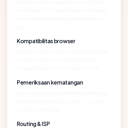
dijangkau dan mengarah ke United States
via Google LLC. Di bawah kami menelusuri
sinyal-sinyal yang paling relevan satu per
satu.
Kompatibilitas browser
Browser umum akan menerima konfigurasi
TLS bankcapital.co.id jika probe kami
mengembalikan "OK". Nilai saat ini: OK.
Pemeriksaan kematangan
Dari segi kematangan,
bankcapital.co.id
berada dalam kategori "mature" — sekitar
21.6 tahun terdaftar.
Routing & ISP