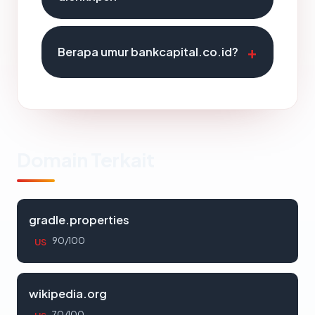
Berapa umur bankcapital.co.id?
Domain Terkait
gradle.properties
90/100
US
wikipedia.org
70/100