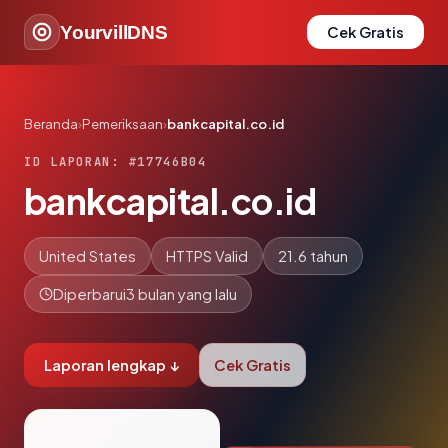
YourvillDNS
Cek Gratis
Beranda
›
Pemeriksaan
›
bankcapital.co.id
ID LAPORAN: #17746B04
bankcapital.co.id
United States
HTTPS Valid
21.6 tahun
Diperbarui
3 bulan yang lalu
Laporan lengkap ↓
Cek Gratis