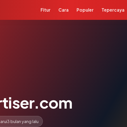
Fitur
Cara
Populer
Tepercaya
tiser.com
arui
3 bulan yang lalu