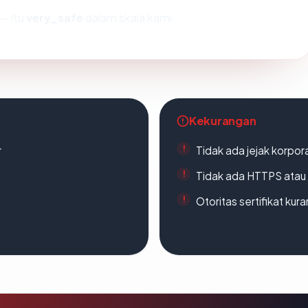
— itu
very_safe
dalam skala kami.
Kekurangan
r
Tidak ada jejak korpora
Tidak ada HTTPS atau s
Otoritas sertifikat ku