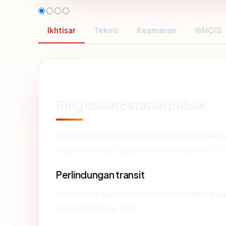
Ikhtisar
Teknis
Keamanan
WHOIS
Ringkasan catatan publik
Dari catatan publik yang terkait dengan
bali
negara Canada, registrar GoDaddy.com, LLC, 
Perlindungan transit
Untuk data dalam transit antara pengguna da
mengembalikan: OK.