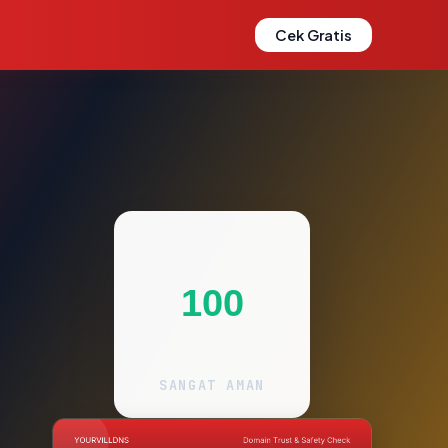
Cek Gratis
100
SANGAT AMAN