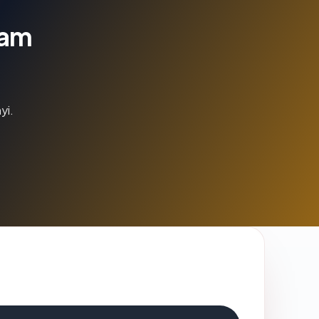
lam
yi.