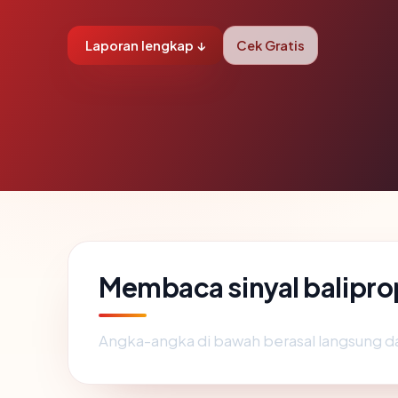
Laporan lengkap ↓
Cek Gratis
Membaca sinyal balipr
Angka-angka di bawah berasal langsung d