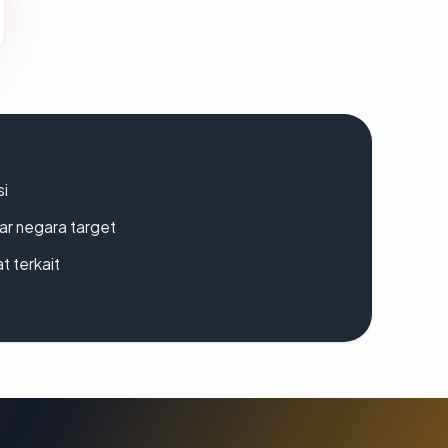
si
uar negara target
t terkait