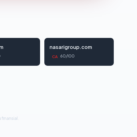
om
nasarigroup.com
0
60/100
CA
 finansial.