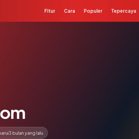
Fitur
Cara
Populer
Tepercaya
com
arui
3 bulan yang lalu