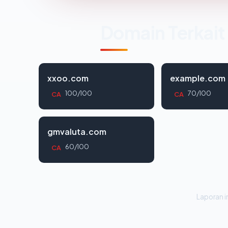
Domain Terkait
xxoo.com
example.com
100/100
70/100
CA
CA
gmvaluta.com
60/100
CA
Laporan in