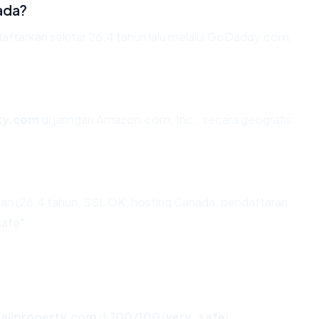
ada?
aftarkan sekitar 26.4 tahun lalu melalui GoDaddy.com,
rty.com
di jaringan Amazon.com, Inc., secara geografis
an (26.4 tahun, SSL OK, hosting Canada, pendaftaran
afe".
aliproperty.com
di
100/100
(
very_safe
).