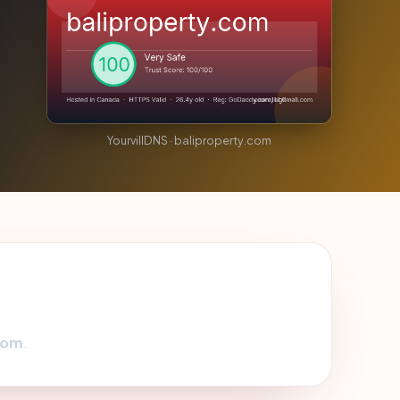
YourvillDNS · baliproperty.com
com
.