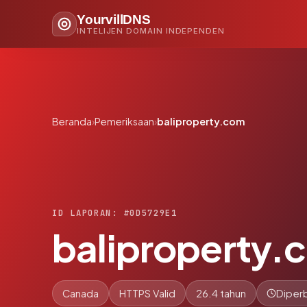
YourvillDNS
INTELIJEN DOMAIN INDEPENDEN
Beranda
›
Pemeriksaan
›
baliproperty.com
ID LAPORAN: #0D5729E1
baliproperty.
Canada
HTTPS Valid
26.4 tahun
Diperb