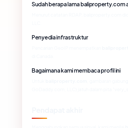
Sudah berapa lama baliproperty.com 
Menurut catatan RDAP, baliproperty.com did
LLC.
Penyedia infrastruktur
Pencarian GeoIP menempatkan
baliprope
di Canada.
Bagaimana kami membaca profil ini
Untuk
baliproperty.com
, gambaran gabung
GoDaddy.com, LLC) jatuh dalam pita "very_s
Pendapat akhir
Menggabungkan semua sinyal, kami menilai
b