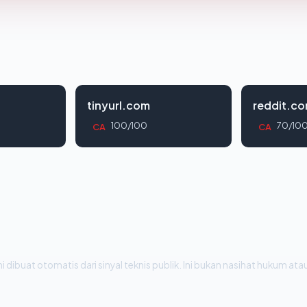
tinyurl.com
reddit.c
100/100
70/10
CA
CA
i dibuat otomatis dari sinyal teknis publik. Ini bukan nasihat hukum atau