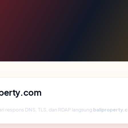
operty.com
ari respons DNS, TLS, dan RDAP langsung
baliproperty.