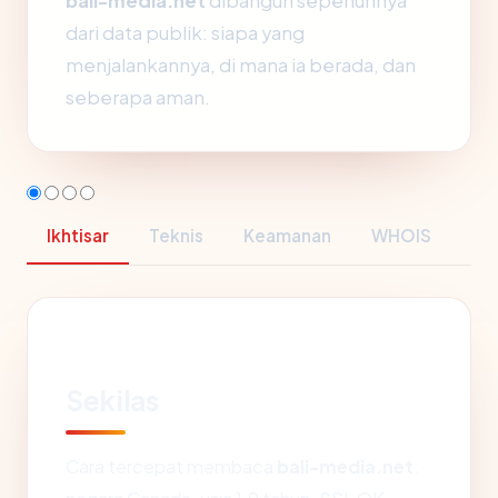
bali-media.net
dibangun sepenuhnya
dari data publik: siapa yang
menjalankannya, di mana ia berada, dan
seberapa aman.
Ikhtisar
Teknis
Keamanan
WHOIS
Sekilas
Cara tercepat membaca
bali-media.net
: