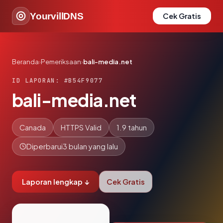
YourvillDNS
Cek Gratis
Beranda
›
Pemeriksaan
›
bali-media.net
ID LAPORAN: #B54F9077
bali-media.net
Canada
HTTPS Valid
1.9 tahun
Diperbarui
3 bulan yang lalu
Laporan lengkap ↓
Cek Gratis