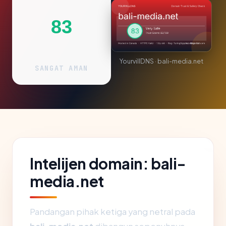
83
YourvillDNS · bali-media.net
SANGAT AMAN
Intelijen domain: bali-
media.net
Pandangan pihak ketiga yang netral pada