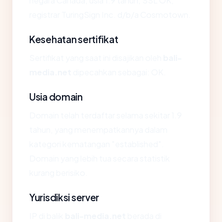
negara Canada, usia 1.9 tahun, SSL OK,
registrar TuringSign Inc. d/b/a Cosmotown.
Kesehatan sertifikat
Sertifikat yang saat ini disajikan oleh
bali-
media.net
dipecahkan sebagai: OK.
Usia domain
Domain telah terdaftar selama sekitar 1.9
tahun, yang menempatkannya dalam
kategori kematangan "established".
Domain yang lebih tua secara statistik
kurang berisiko.
Yurisdiksi server
IP di balik
bali-media.net
berada di