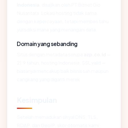
Indonesia
, disajikan oleh PT Biznet Gio
Nusantara. Lokasi hosting tidak sama
dengan kepercayaan, tetapi memberi tahu
yurisdiksi mana yang menangani data.
Domain yang sebanding
Situs dengan metadata serupa
azp.co.id
—
21.9 tahun, hosting Indonesia, SSL valid —
biasanya mencakup baik bisnis sah maupun
cangkang yang diganti merek.
Kesimpulan
Setelah memadukan sinyal DNS, TLS,
RDAP, dan GeoIP, skor otomatis kami