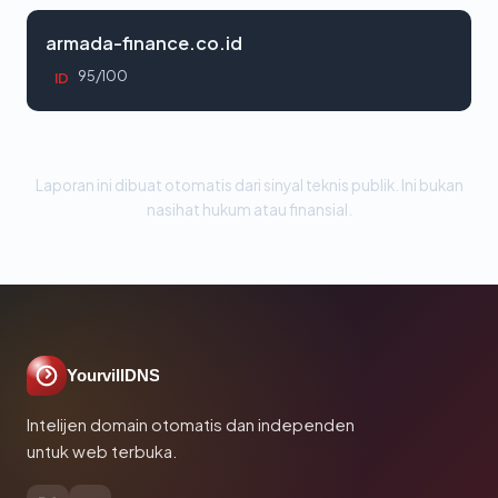
armada-finance.co.id
95/100
ID
Laporan ini dibuat otomatis dari sinyal teknis publik. Ini bukan
nasihat hukum atau finansial.
YourvillDNS
Intelijen domain otomatis dan independen
untuk web terbuka.