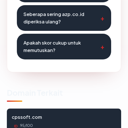
Seberapa sering azp.co.id
diperiksa ulang?
Apakah skor cukup untuk
memutuskan?
Domain Terkait
cpssoft.com
95/100
ID