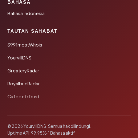
BAHASA
Bahasa Indonesia
TAUTAN SAHABAT
S991mostWhois
YourvillDNS
GreatcryRadar
RoyalbucRadar
CafedefrTrust
© 2026 YourvillDNS. Semua hak dilindungi.
Uptime API: 99.95%
·
1 Bahasa aktif