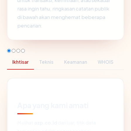
untuk transaksi, kemitraan, atau sekadar
rasa ingin tahu, ringkasan catatan publik
di bawah akan menghemat beberapa
pencarian.
Ikhtisar
Teknis
Keamanan
WHOIS
Apa yang kami amati
Melihat
azp.co.id
dari luar, titik data