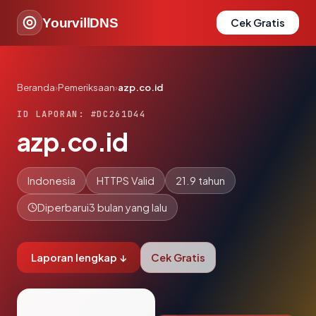
YourvillDNS
Cek Gratis
Beranda
›
Pemeriksaan
›
azp.co.id
ID LAPORAN: #DC261D44
azp.co.id
Indonesia
HTTPS Valid
21.9 tahun
Diperbarui
3 bulan yang lalu
Laporan lengkap ↓
Cek Gratis