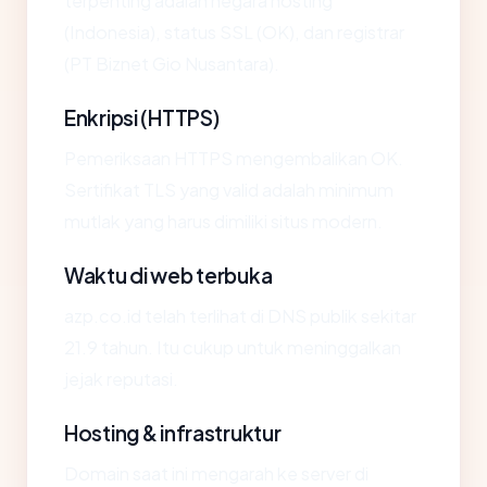
terpenting adalah negara hosting
(Indonesia), status SSL (OK), dan registrar
(PT Biznet Gio Nusantara).
Enkripsi (HTTPS)
Pemeriksaan HTTPS mengembalikan OK.
Sertifikat TLS yang valid adalah minimum
mutlak yang harus dimiliki situs modern.
Waktu di web terbuka
azp.co.id telah terlihat di DNS publik sekitar
21.9 tahun. Itu cukup untuk meninggalkan
jejak reputasi.
Hosting & infrastruktur
Domain saat ini mengarah ke server di