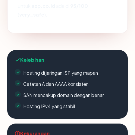
untuk
azp.co.id
ada di
95/100
(
very_safe
).
Kelebihan
Hosting di jaringan ISP yang mapan
Catatan A dan AAAA konsisten
SAN mencakup domain dengan benar
Hosting IPv4 yang stabil
Kekurangan