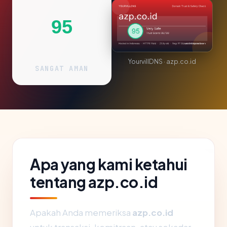
95
YourvillDNS · azp.co.id
SANGAT AMAN
Apa yang kami ketahui
tentang azp.co.id
Apakah Anda memeriksa
azp.co.id