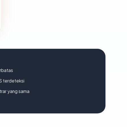
erbatas
S terdeteksi
strar yang sama