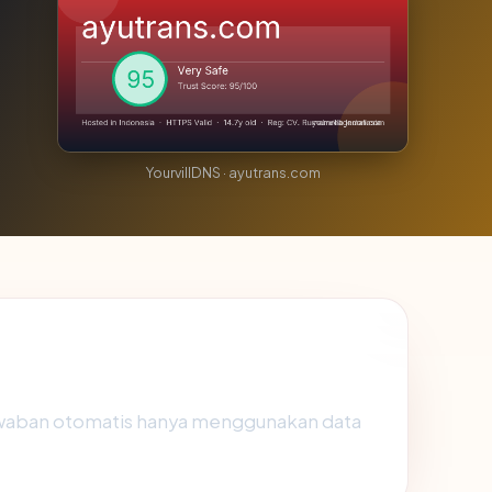
YourvillDNS · ayutrans.com
awaban otomatis hanya menggunakan data