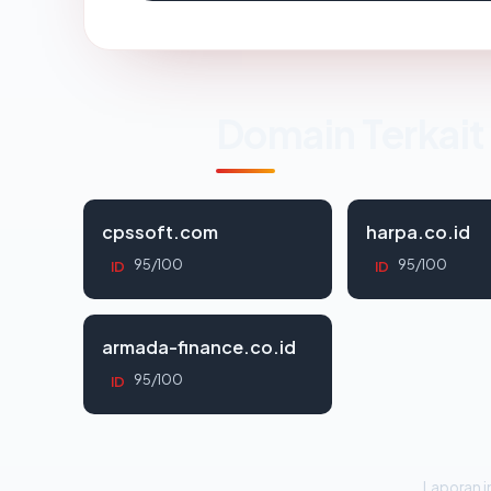
Domain Terkait
cpssoft.com
harpa.co.id
95/100
95/100
ID
ID
armada-finance.co.id
95/100
ID
Laporan in