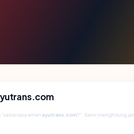
ayutrans.com
ah "seberapa aman
ayutrans.com
?". Kami menghitung j