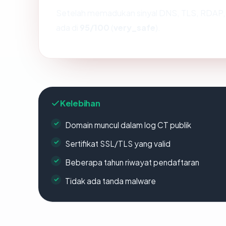
Setelah memadukan sinyal DNS, TLS, RDAP, 
ada di
95/100
(
very_safe
).
Kelebihan
Domain muncul dalam log CT publik
Sertifikat SSL/TLS yang valid
Beberapa tahun riwayat pendaftaran
Tidak ada tanda malware