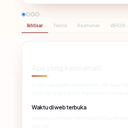
Ikhtisar
Teknis
Keamanan
WHOIS
Apa yang kami amati
Melihat
ayutrans.com
dari luar, titik data 
(OK), dan registrar (CV. Rumahweb Indonesia
Waktu di web terbuka
ayutrans.com telah terlihat di DNS publik sek
reputasi.