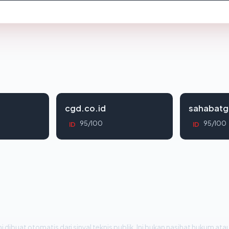
cgd.co.id
sahabatg
95/100
95/100
ID
ID
i dibuat otomatis dari sinyal teknis publik. Ini bukan nasihat hukum atau