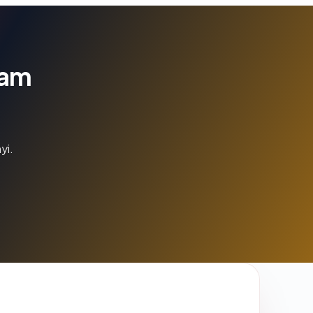
lam
yi.