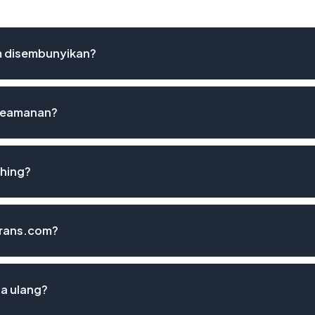
m disembunyikan?
 keamanan?
shing?
utrans.com?
sa ulang?