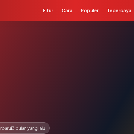
Fitur
Cara
Populer
Tepercaya
rbarui
3 bulan yang lalu