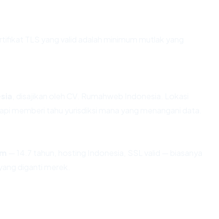
fikat TLS yang valid adalah minimum mutlak yang
sia
, disajikan oleh CV. Rumahweb Indonesia. Lokasi
api memberi tahu yurisdiksi mana yang menangani data.
om
— 14.7 tahun, hosting Indonesia, SSL valid — biasanya
ang diganti merek.