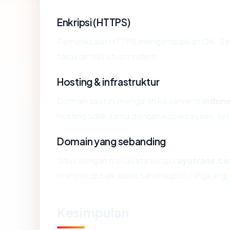
Enkripsi (HTTPS)
Pemeriksaan HTTPS mengembalikan OK. Serti
harus dimiliki situs modern.
Hosting & infrastruktur
Domain saat ini mengarah ke server di
Indone
hosting tidak sama dengan kepercayaan, tet
Domain yang sebanding
Situs dengan metadata serupa
ayutrans.c
mencakup baik bisnis sah maupun cangkang y
Kesimpulan