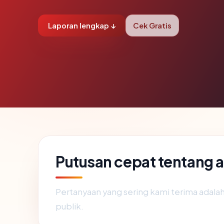
Laporan lengkap ↓
Cek Gratis
Putusan cepat tentang 
Pertanyaan yang sering kami terima adal
publik.