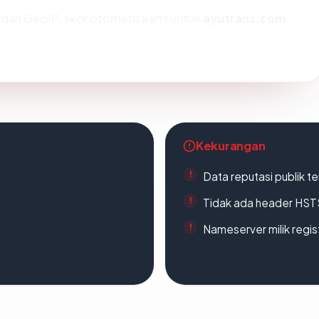
dan GeoIP, skor otomatis kami untuk
ayutrans.com
Kekurangan
Data reputasi publik t
Tidak ada header HST
Nameserver milik regi