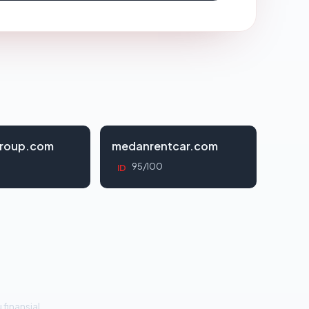
roup.com
medanrentcar.com
95/100
ID
 finansial.