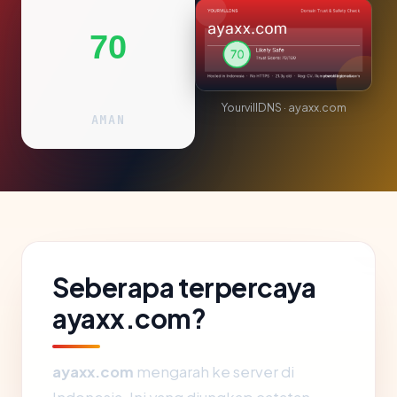
70
YourvillDNS · ayaxx.com
AMAN
Seberapa terpercaya
ayaxx.com?
ayaxx.com
mengarah ke server di