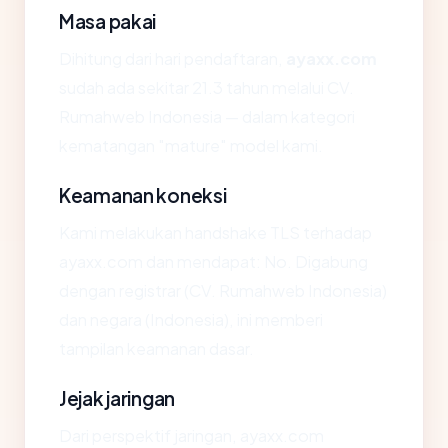
Masa pakai
Dihitung dari hari pendaftaran,
ayaxx.com
sudah ada sekitar 21.3 tahun melalui CV.
Rumahweb Indonesia — dalam kategori
kematangan "mature" model kami.
Keamanan koneksi
Kami melakukan handshake TLS terhadap
ayaxx.com dan mendapat: No. Digabung
dengan registrar (CV. Rumahweb Indonesia)
dan negara (Indonesia), ini memberi
tampilan keamanan dasar.
Jejak jaringan
Dari perspektif jaringan, ayaxx.com