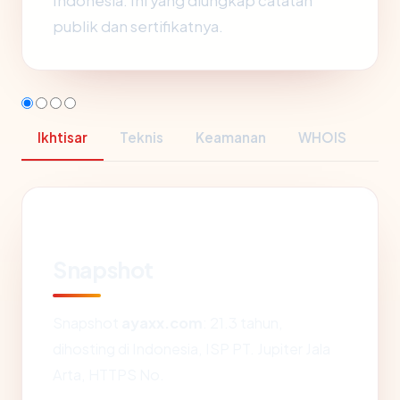
Indonesia. Ini yang diungkap catatan
publik dan sertifikatnya.
Ikhtisar
Teknis
Keamanan
WHOIS
Snapshot
Snapshot
ayaxx.com
: 21.3 tahun,
dihosting di Indonesia, ISP PT. Jupiter Jala
Arta, HTTPS No.