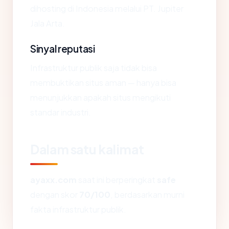
dihosting di Indonesia melalui PT. Jupiter
Jala Arta.
Sinyal reputasi
Infrastruktur publik saja tidak bisa
membuktikan situs aman — hanya bisa
menunjukkan apakah situs mengikuti
standar industri.
Dalam satu kalimat
ayaxx.com
saat ini berperingkat
safe
dengan skor
70/100
, berdasarkan murni
fakta infrastruktur publik.