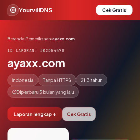
YourvillDNS
Cek Gratis
Beranda
›
Pemeriksaan
›
ayaxx.com
ID LAPORAN: #B2D54470
ayaxx.com
Indonesia
Tanpa HTTPS
21.3 tahun
Diperbarui
3 bulan yang lalu
Laporan lengkap ↓
Cek Gratis