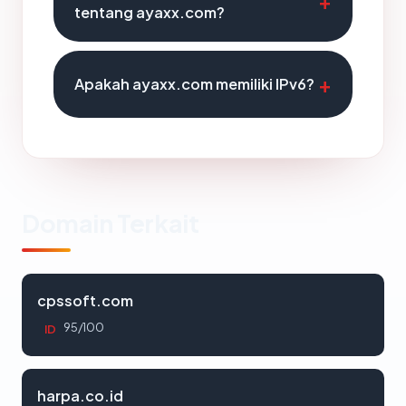
tentang ayaxx.com?
Apakah ayaxx.com memiliki IPv6?
Domain Terkait
cpssoft.com
95/100
ID
harpa.co.id