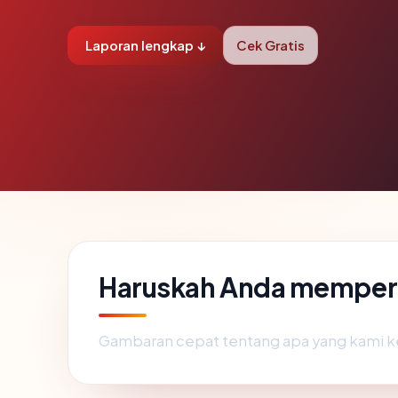
Laporan lengkap ↓
Cek Gratis
Haruskah Anda memperc
Gambaran cepat tentang apa yang kami k