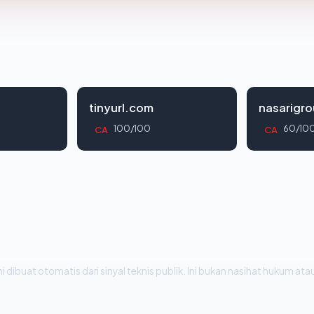
tinyurl.com
nasarigr
100/100
60/10
CA
CA
i dibuat otomatis dari sinyal teknis publik. Ini bukan nasihat hukum atau