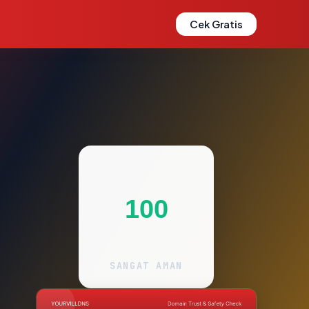
Cek Gratis
100
SANGAT AMAN