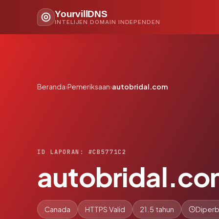
YourvillDNS
INTELIJEN DOMAIN INDEPENDEN
Beranda
›
Pemeriksaan
›
autobridal.com
ID LAPORAN: #CB5771C2
autobridal.c
Canada
HTTPS Valid
21.5 tahun
Diperb