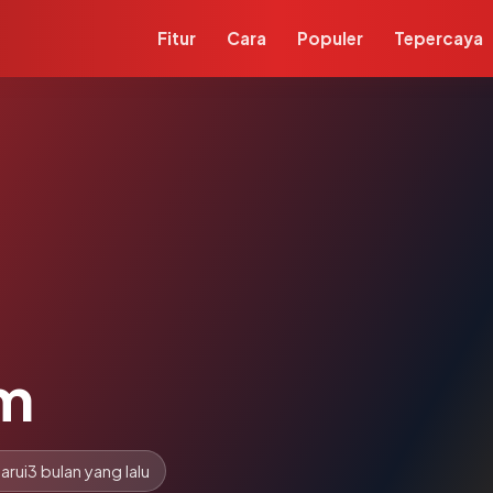
Fitur
Cara
Populer
Tepercaya
om
arui
3 bulan yang lalu