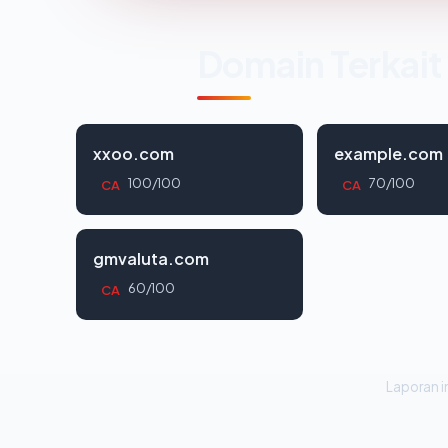
Domain Terkait
xxoo.com
example.com
100/100
70/100
CA
CA
gmvaluta.com
60/100
CA
Laporan in