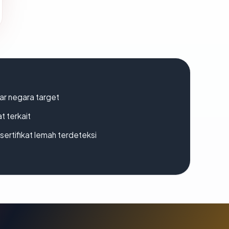
uar negara target
t terkait
ertifikat lemah terdeteksi