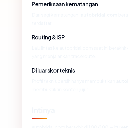
Pemeriksaan kematangan
Dari segi kematangan,
autobridal.com
bera
terdaftar.
Routing & ISP
Lalu lintas ke autobridal.com saat ini berakhir
yang menjalankan traceroute.
Di luar skor teknis
Profil teknis bersih hanya membuktikan
auto
membuktikan konten jujur.
Intinya
autobridal.com berakhir di
100/100
— itu
ve