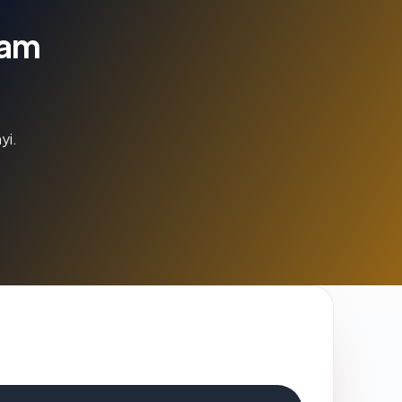
lam
yi.