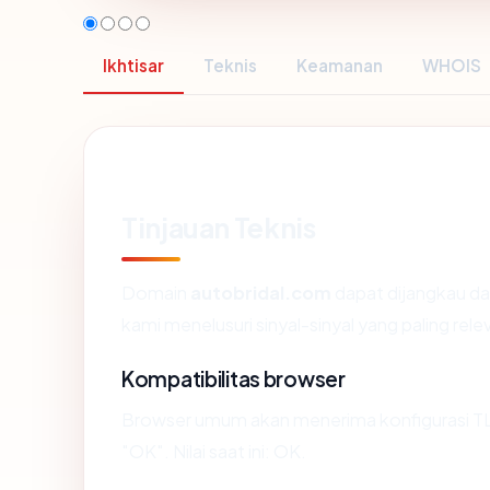
Ikhtisar
Teknis
Keamanan
WHOIS
Tinjauan Teknis
Domain
autobridal.com
dapat dijangkau da
kami menelusuri sinyal-sinyal yang paling rele
Kompatibilitas browser
Browser umum akan menerima konfigurasi TL
"OK". Nilai saat ini: OK.