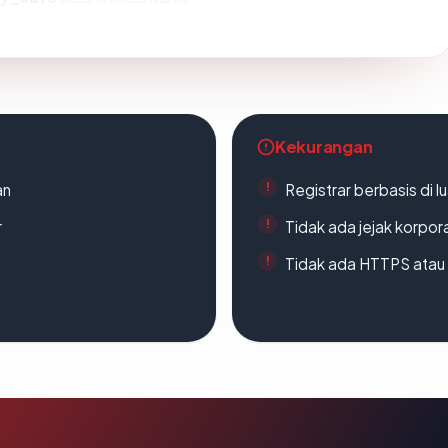
Kekurangan
an
Registrar berbasis di l
r
Tidak ada jejak korpora
Tidak ada HTTPS atau s