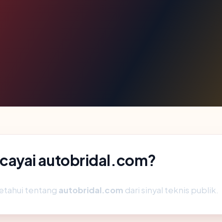
ayai autobridal.com?
etahui tentang
autobridal.com
dari sinyal teknis publik.