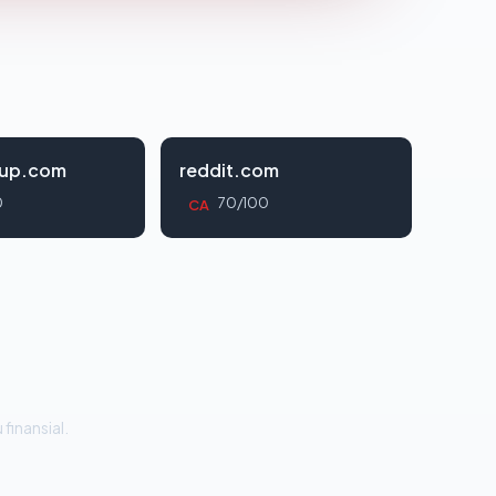
oup.com
reddit.com
0
70/100
CA
 finansial.