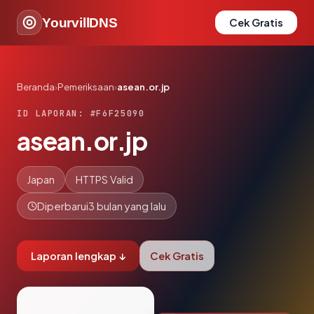
YourvillDNS
Cek Gratis
Beranda
›
Pemeriksaan
›
asean.or.jp
ID LAPORAN: #F6F25090
asean.or.jp
Japan
HTTPS Valid
Diperbarui
3 bulan yang lalu
Laporan lengkap ↓
Cek Gratis