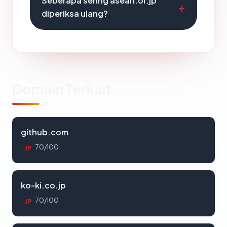
Seberapa sering asean.or.jp
diperiksa ulang?
Domain Terkait
github.com
70/100
JP
ko-ki.co.jp
70/100
JP