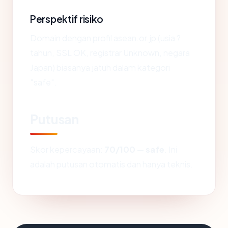
Perspektif risiko
Domain dengan profil asean.or.jp (usia ?
tahun, SSL OK, registrar Unknown, negara
Japan) biasanya jatuh dalam kategori
"safe".
Putusan
Skor kepercayaan:
70/100
—
safe
. Ini
adalah putusan otomatis dan hanya teknis.