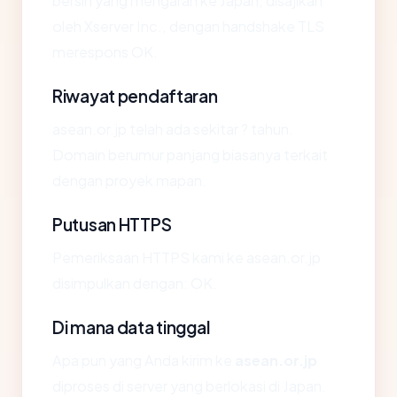
bersih yang mengarah ke Japan, disajikan
oleh Xserver Inc., dengan handshake TLS
merespons OK.
Riwayat pendaftaran
asean.or.jp telah ada sekitar ? tahun.
Domain berumur panjang biasanya terkait
dengan proyek mapan.
Putusan HTTPS
Pemeriksaan HTTPS kami ke asean.or.jp
disimpulkan dengan: OK.
Di mana data tinggal
Apa pun yang Anda kirim ke
asean.or.jp
diproses di server yang berlokasi di Japan.