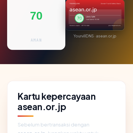
70
YourvillDNS · asean.or.jp
AMAN
Kartu kepercayaan
asean.or.jp
Sebelum bertransaksi dengan