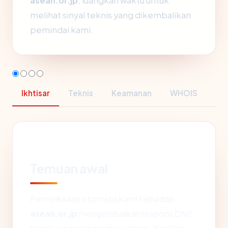
asean.or.jp
, luangkan waktu untuk
melihat sinyal teknis yang dikembalikan
pemindai kami.
Ikhtisar
Teknis
Keamanan
WHOIS
Temuan awal
Pemeriksaan otomatis kami terhadap
asean.or.jp
mengembalikan respons DNS