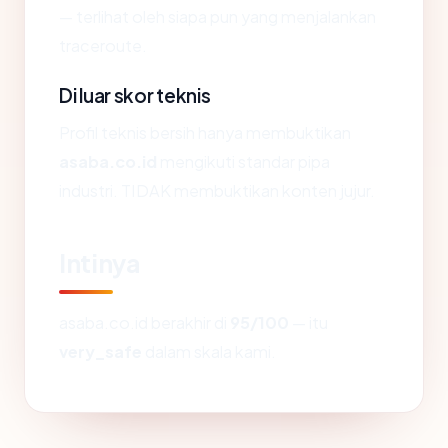
— terlihat oleh siapa pun yang menjalankan
traceroute.
Di luar skor teknis
Profil teknis bersih hanya membuktikan
asaba.co.id
mengikuti standar pipa
industri. TIDAK membuktikan konten jujur.
Intinya
asaba.co.id berakhir di
95/100
— itu
very_safe
dalam skala kami.