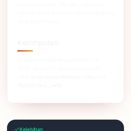
hosting Indonesia, SSL valid — biasanya
mencakup baik bisnis sah maupun cangkang
yang diganti merek.
Kesimpulan
Setelah memadukan sinyal DNS, TLS,
RDAP, dan GeoIP, skor otomatis kami
untuk
arvaschooloffashion.com
ada di
95/100
(
very_safe
).
Kelebihan