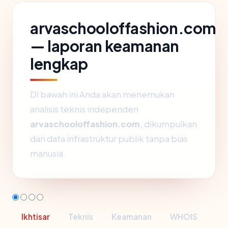
arvaschooloffashion.com
— laporan keamanan
lengkap
Di bawah ini Anda akan menemukan
analisis teknis independen
arvaschooloffashion.com
, dikumpulkan
dari data infrastruktur publik tanpa bias
manusia.
Ikhtisar
Teknis
Keamanan
WHOIS