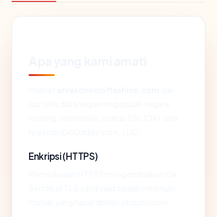
Apa yang kami amati
Melihat
arvaschooloffashion.com
dari
luar, titik data terpenting adalah negara
hosting (Indonesia), status SSL (OK), dan
registrar (GoDaddy.com, LLC).
Enkripsi (HTTPS)
Pemeriksaan HTTPS mengembalikan OK.
Sertifikat TLS yang valid adalah minimum
mutlak yang harus dimiliki situs modern.