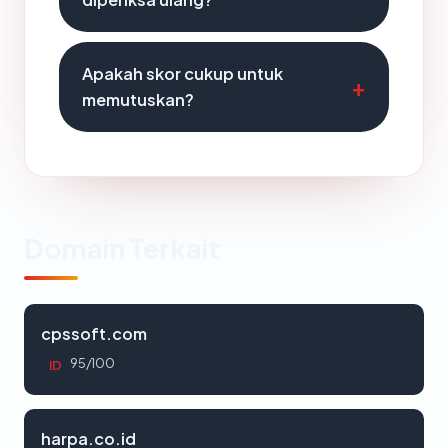
Apakah skor cukup untuk
memutuskan?
Domain Terkait
cpssoft.com
95/100
ID
harpa.co.id