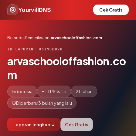
YourvillDNS
Cek Gratis
Beranda
›
Pemeriksaan
›
arvaschooloffashion.com
ID LAPORAN: #3190DD7B
arvaschooloffashion.co
m
Indonesia
HTTPS Valid
21 tahun
Diperbarui
3 bulan yang lalu
Laporan lengkap ↓
Cek Gratis