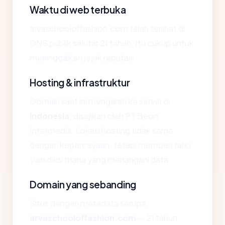
Waktu di web terbuka
arvaschooloffashion.com telah terlihat di
DNS publik sekitar 21 tahun. Itu cukup untuk
meninggalkan jejak reputasi.
Hosting & infrastruktur
Domain saat ini mengarah ke server di
Indonesia
, disajikan oleh PT Beon
Intermedia. Lokasi hosting tidak sama
dengan kepercayaan, tetapi memberi tahu
yurisdiksi mana yang menangani data.
Domain yang sebanding
Situs dengan metadata serupa
arvaschooloffashion.com
— 21 tahun,