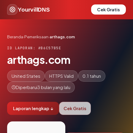
YourvillDNS
Cek Gratis
Beranda
›
Pemeriksaan
›
arthags.com
ID LAPORAN: #B6C57B5E
arthags.com
United States
HTTPS Valid
0.1 tahun
Diperbarui
3 bulan yang lalu
Laporan lengkap ↓
Cek Gratis