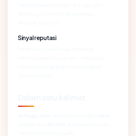
Dari perspektif jaringan, arthags.com
dihosting di United States melalui
Amazon.com, Inc..
Sinyal reputasi
Infrastruktur publik saja tidak bisa
membuktikan situs aman — hanya bisa
menunjukkan apakah situs mengikuti
standar industri.
Dalam satu kalimat
arthags.com
saat ini berperingkat
safe
dengan skor
60/100
, berdasarkan murni
fakta infrastruktur publik.