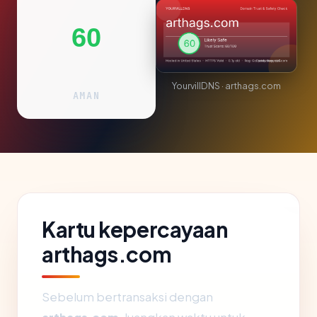
60
YourvillDNS · arthags.com
AMAN
Kartu kepercayaan
arthags.com
Sebelum bertransaksi dengan