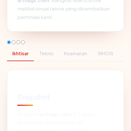
arthags.com
, luangkan waktu untuk
melihat sinyal teknis yang dikembalikan
pemindai kami.
Ikhtisar
Teknis
Keamanan
WHOIS
Snapshot
Snapshot
arthags.com
: 0.1 tahun,
dihosting di United States, ISP