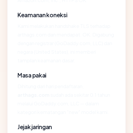
Amazon.com, Inc., HTTPS OK.
Keamanan koneksi
Kami melakukan handshake TLS terhadap
arthags.com dan mendapat: OK. Digabung
dengan registrar (GoDaddy.com, LLC) dan
negara (United States), ini memberi
tampilan keamanan dasar.
Masa pakai
Dihitung dari hari pendaftaran,
arthags.com
sudah ada sekitar 0.1 tahun
melalui GoDaddy.com, LLC — dalam
kategori kematangan "new" model kami.
Jejak jaringan