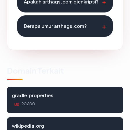
Apakah arthags.com dienkripsi?
Berapa umur arthags.com?
Domain Terkait
gradle.properties
90/100
US
wikipedia.org