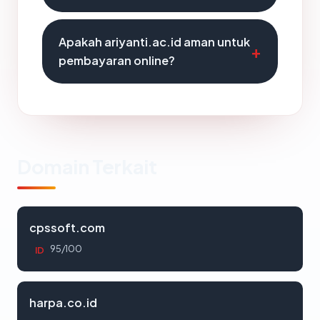
Apakah ariyanti.ac.id aman untuk
pembayaran online?
Domain Terkait
cpssoft.com
95/100
ID
harpa.co.id