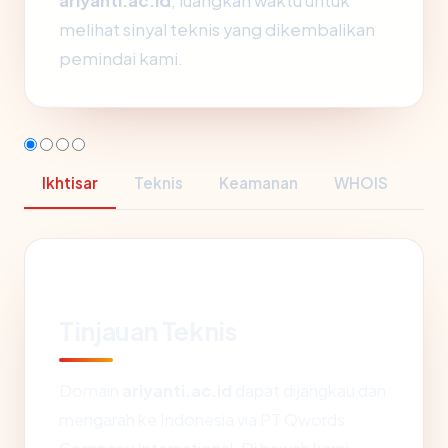
ariyanti.ac.id
, luangkan waktu untuk
melihat sinyal teknis yang dikembalikan
pemindai kami.
Ikhtisar
Teknis
Keamanan
WHOIS
Tinjauan Teknis
Domain
ariyanti.ac.id
dapat dijangkau dan
mengarah ke Indonesia via PT Qwords