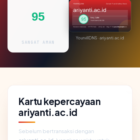
95
YourvillDNS · ariyanti.ac.id
SANGAT AMAN
Kartu kepercayaan
ariyanti.ac.id
Sebelum bertransaksi dengan