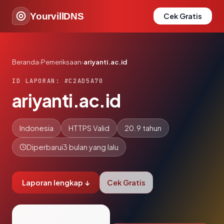
YourvillDNS
Cek Gratis
Beranda
›
Pemeriksaan
›
ariyanti.ac.id
ID LAPORAN: #C2AD5A70
ariyanti.ac.id
Indonesia
HTTPS Valid
20.9 tahun
Diperbarui
3 bulan yang lalu
Laporan lengkap ↓
Cek Gratis