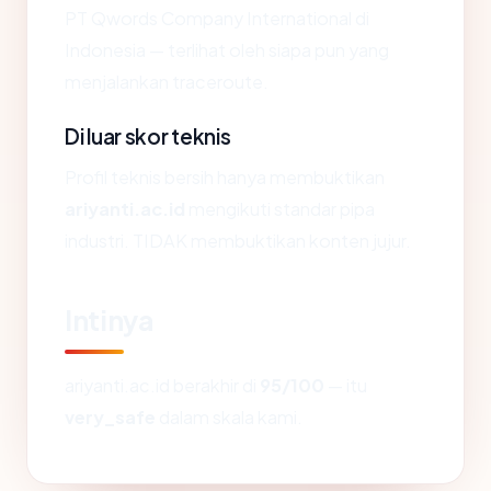
PT Qwords Company International di
Indonesia — terlihat oleh siapa pun yang
menjalankan traceroute.
Di luar skor teknis
Profil teknis bersih hanya membuktikan
ariyanti.ac.id
mengikuti standar pipa
industri. TIDAK membuktikan konten jujur.
Intinya
ariyanti.ac.id berakhir di
95/100
— itu
very_safe
dalam skala kami.