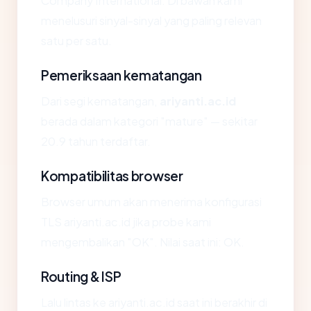
Company International. Di bawah kami
menelusuri sinyal-sinyal yang paling relevan
satu per satu.
Pemeriksaan kematangan
Dari segi kematangan,
ariyanti.ac.id
berada dalam kategori "mature" — sekitar
20.9 tahun terdaftar.
Kompatibilitas browser
Browser umum akan menerima konfigurasi
TLS ariyanti.ac.id jika probe kami
mengembalikan "OK". Nilai saat ini: OK.
Routing & ISP
Lalu lintas ke ariyanti.ac.id saat ini berakhir di