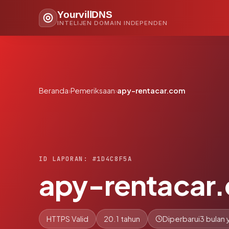
YourvillDNS
INTELIJEN DOMAIN INDEPENDEN
Beranda
›
Pemeriksaan
›
apy-rentacar.com
ID LAPORAN: #1D4C8F5A
apy-rentacar
HTTPS Valid
20.1 tahun
Diperbarui
3 bulan 