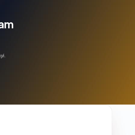
lam
yi.