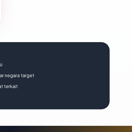
si
uar negara target
t terkait