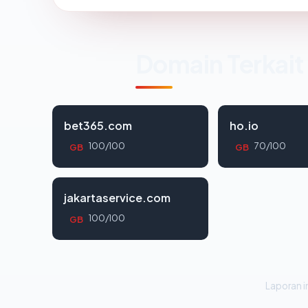
Domain Terkait
bet365.com
ho.io
100/100
70/100
GB
GB
jakartaservice.com
100/100
GB
Laporan in