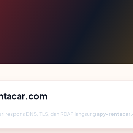
ntacar.com
ari respons DNS, TLS, dan RDAP langsung
apy-rentacar