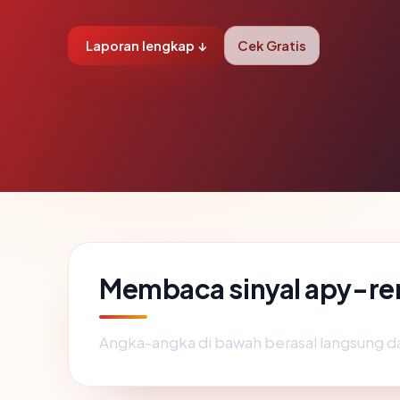
Laporan lengkap ↓
Cek Gratis
Membaca sinyal apy-re
Angka-angka di bawah berasal langsung d