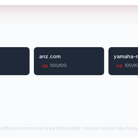
anz.com
yamaha-m
100/100
100/1
GB
GB
i dibuat otomatis dari sinyal teknis publik. Ini bukan nasihat hukum atau