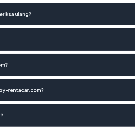
eriksa ulang?
?
om?
apy-rentacar.com?
6?