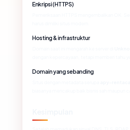
Enkripsi (HTTPS)
Pemeriksaan HTTPS mengembalikan OK. Serti
harus dimiliki situs modern.
Hosting & infrastruktur
Domain saat ini mengarah ke server di
Unkn
dengan kepercayaan, tetapi memberi tahu yu
Domain yang sebanding
Situs dengan metadata serupa
apy-rentac
biasanya mencakup baik bisnis sah maupun c
Kesimpulan
Setelah memadukan sinyal DNS, TLS, RDAP, 