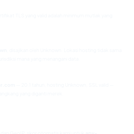
fikat TLS yang valid adalah minimum mutlak yang
own
, disajikan oleh Unknown. Lokasi hosting tidak sama
risdiksi mana yang menangani data.
ar.com
— 20.1 tahun, hosting Unknown, SSL valid —
angkang yang diganti merek.
dan GeoIP, skor otomatis kami untuk
apy-