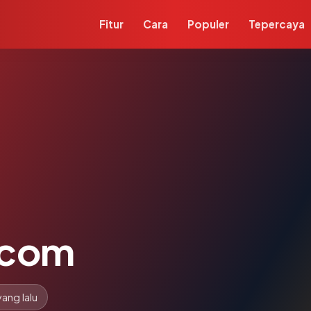
Fitur
Cara
Populer
Tepercaya
.com
yang lalu