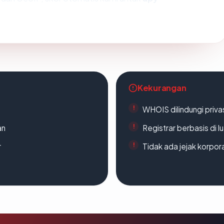
Kekurangan
WHOIS dilindungi priva
an
Registrar berbasis di l
r
Tidak ada jejak korpora