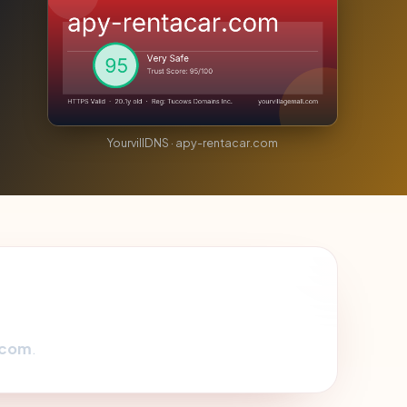
YourvillDNS · apy-rentacar.com
.com
.