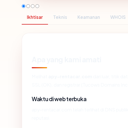
Ikhtisar
Teknis
Keamanan
WHOIS
Apa yang kami amati
Melihat
apy-rentacar.com
dari luar, titik 
SSL (OK), dan registrar (Tucows Domains Inc.
Waktu di web terbuka
apy-rentacar.com telah terlihat di DNS publik
reputasi.