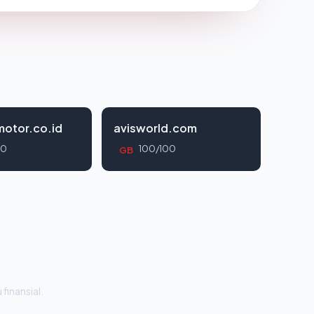
otor.co.id
avisworld.com
00
100/100
GB
 finansial.