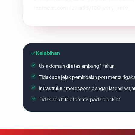
rentacar.com
ada di
95/100
(
very_safe
).
Kelebihan
Usia domain di atas ambang 1 tahun
Tidak ada jejak pemindaian port mencurigak
Infrastruktur merespons dengan latensi waja
Tidak ada hits otomatis pada blocklist