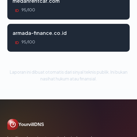
medanrentcar.com
95/100
ID
armada-finance.co.id
95/100
ID
Laporan ini dibuat otomatis dari sinyal teknis publik. Ini bukan
nasihat hukum atau finansial.
YourvillDNS