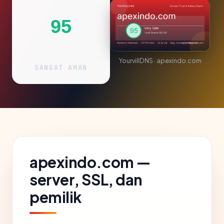
95
YourvillDNS · apexindo.com
SANGAT AMAN
apexindo.com —
server, SSL, dan
pemilik