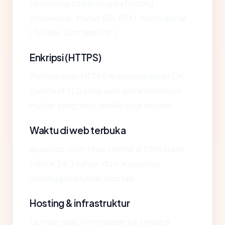
terpenting adalah negara hosting
(Indonesia), status SSL (OK), dan registrar
(Tucows Domains Inc.).
Enkripsi (HTTPS)
Pemeriksaan HTTPS mengembalikan OK.
Sertifikat TLS yang valid adalah minimum
mutlak yang harus dimiliki situs modern.
Waktu di web terbuka
apexindo.com telah terlihat di DNS publik
sekitar 24.3 tahun. Itu cukup untuk
meninggalkan jejak reputasi.
Hosting & infrastruktur
Domain saat ini mengarah ke server di