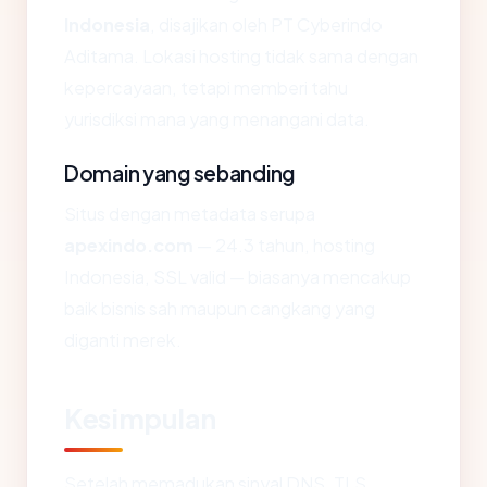
Indonesia
, disajikan oleh PT Cyberindo
Aditama. Lokasi hosting tidak sama dengan
kepercayaan, tetapi memberi tahu
yurisdiksi mana yang menangani data.
Domain yang sebanding
Situs dengan metadata serupa
apexindo.com
— 24.3 tahun, hosting
Indonesia, SSL valid — biasanya mencakup
baik bisnis sah maupun cangkang yang
diganti merek.
Kesimpulan
Setelah memadukan sinyal DNS, TLS,