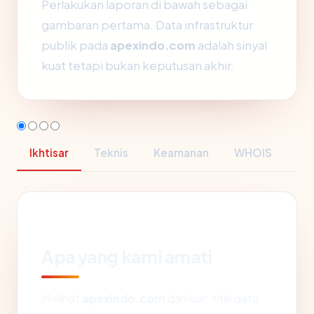
Perlakukan laporan di bawah sebagai
gambaran pertama. Data infrastruktur
publik pada
apexindo.com
adalah sinyal
kuat tetapi bukan keputusan akhir.
Ikhtisar
Teknis
Keamanan
WHOIS
Apa yang kami amati
Melihat
apexindo.com
dari luar, titik data