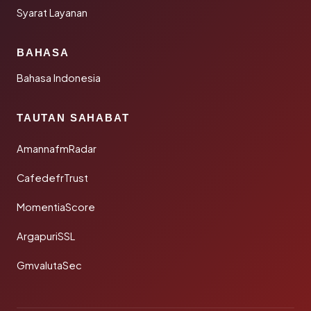
Syarat Layanan
BAHASA
Bahasa Indonesia
TAUTAN SAHABAT
AmannafmRadar
CafedefrTrust
MomentiaScore
ArgapuriSSL
GmvalutaSec