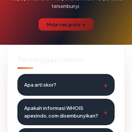
tersembunyi.
Mulai cek gratis →
Pertanyaan Umum
Apa arti skor?
Apakah informasi WHOIS
apexindo.com disembunyikan?