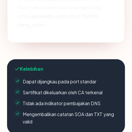
RDAP, dan GeoIP, skor otomatis kami
untuk
apexindo.com
ada di
95/100
(
very_safe
).
Kelebihan
Dapat dijangkau pada port standar
Sertifikat dikeluarkan oleh CA terkenal
Tidak ada indikator pembajakan DNS
Mengembalikan catatan SOA dan TXT yang
valid