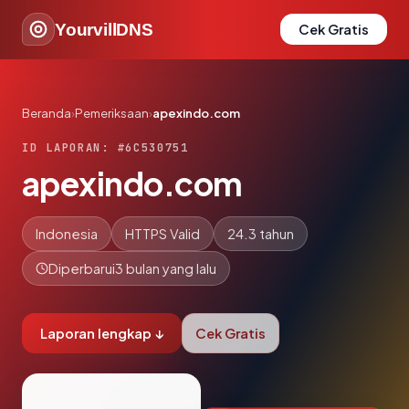
YourvillDNS
Cek Gratis
Beranda
›
Pemeriksaan
›
apexindo.com
ID LAPORAN: #6C530751
apexindo.com
Indonesia
HTTPS Valid
24.3 tahun
Diperbarui
3 bulan yang lalu
Laporan lengkap ↓
Cek Gratis