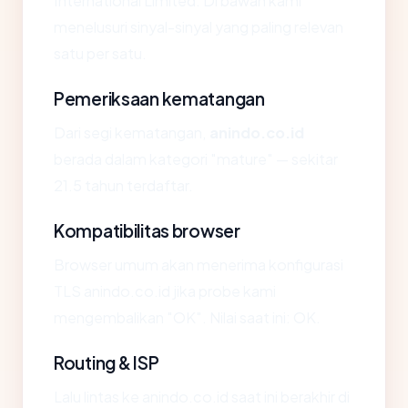
International Limited. Di bawah kami
menelusuri sinyal-sinyal yang paling relevan
satu per satu.
Pemeriksaan kematangan
Dari segi kematangan,
anindo.co.id
berada dalam kategori "mature" — sekitar
21.5 tahun terdaftar.
Kompatibilitas browser
Browser umum akan menerima konfigurasi
TLS anindo.co.id jika probe kami
mengembalikan "OK". Nilai saat ini: OK.
Routing & ISP
Lalu lintas ke anindo.co.id saat ini berakhir di