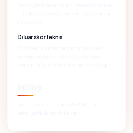
Hostinger International Limited di Lithuania
— terlihat oleh siapa pun yang menjalankan
traceroute.
Di luar skor teknis
Profil teknis bersih hanya membuktikan
anindo.co.id
mengikuti standar pipa
industri. TIDAK membuktikan konten jujur.
Intinya
anindo.co.id berakhir di
95/100
— itu
very_safe
dalam skala kami.