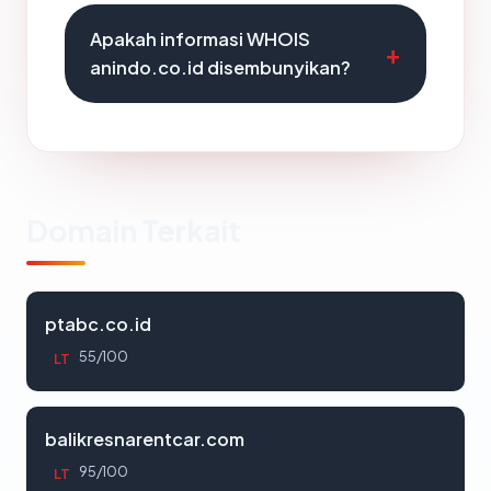
Apakah informasi WHOIS
anindo.co.id disembunyikan?
Domain Terkait
ptabc.co.id
55/100
LT
balikresnarentcar.com
95/100
LT