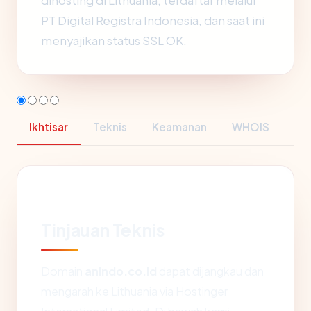
dihosting di Lithuania, terdaftar melalui
PT Digital Registra Indonesia, dan saat ini
menyajikan status SSL OK.
Ikhtisar
Teknis
Keamanan
WHOIS
Tinjauan Teknis
Domain
anindo.co.id
dapat dijangkau dan
mengarah ke Lithuania via Hostinger