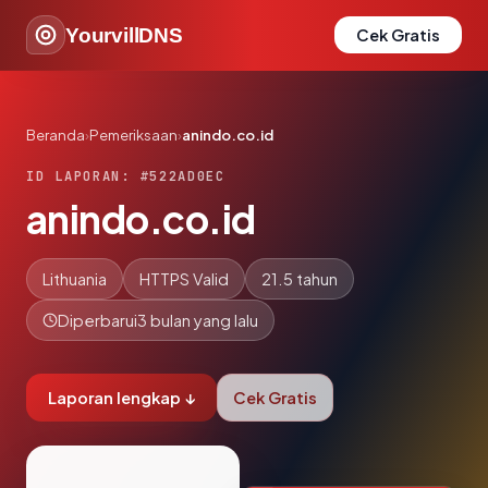
YourvillDNS
Cek Gratis
Beranda
›
Pemeriksaan
›
anindo.co.id
ID LAPORAN: #522AD0EC
anindo.co.id
Lithuania
HTTPS Valid
21.5 tahun
Diperbarui
3 bulan yang lalu
Laporan lengkap ↓
Cek Gratis