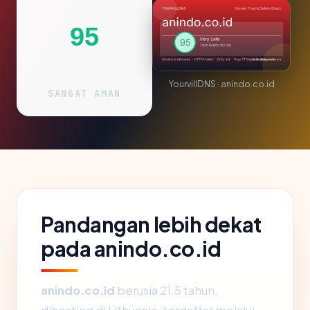
95
YourvillDNS · anindo.co.id
SANGAT AMAN
Pandangan lebih dekat
pada anindo.co.id
anindo.co.id
berusia 21.5 tahun,