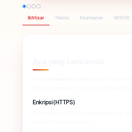
Ikhtisar
Teknis
Keamanan
WHOIS
Apa yang kami amati
Melihat
anekastar.com
dari luar, titik data
(OK), dan registrar (PT Biznet GIO Nusantara)
Enkripsi (HTTPS)
Pemeriksaan HTTPS mengembalikan OK. Serti
harus dimiliki situs modern.