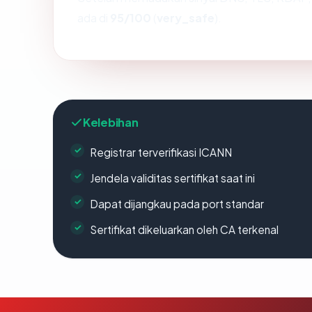
ada di
95/100
(
very_safe
).
Kelebihan
Registrar terverifikasi ICANN
Jendela validitas sertifikat saat ini
Dapat dijangkau pada port standar
Sertifikat dikeluarkan oleh CA terkenal