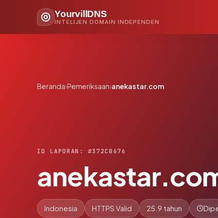
YourvillDNS
INTELIJEN DOMAIN INDEPENDEN
Beranda
›
Pemeriksaan
›
anekastar.com
ID LAPORAN: #372CB676
anekastar.co
Indonesia
HTTPS Valid
25.9 tahun
Dipe