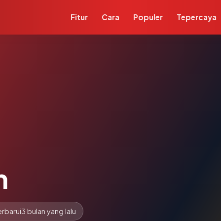
Fitur
Cara
Populer
Tepercaya
m
rbarui
3 bulan yang lalu