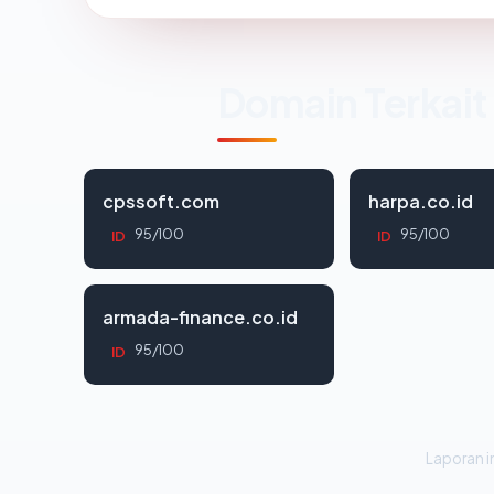
Domain Terkait
cpssoft.com
harpa.co.id
95/100
95/100
ID
ID
armada-finance.co.id
95/100
ID
Laporan in