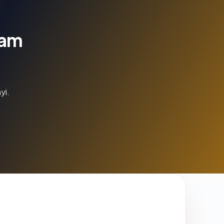
lam
yi.