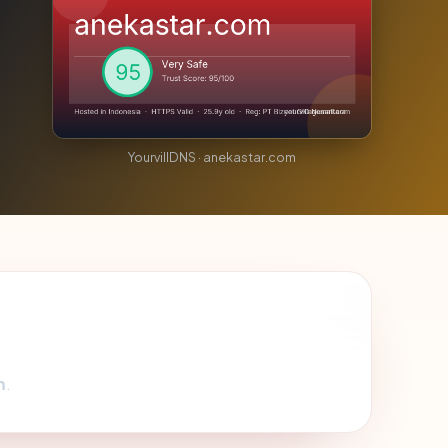
YourvillDNS · anekastar.com
m
.