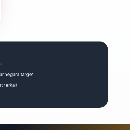
si
uar negara target
t terkait