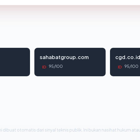
sahabatgroup.com
cgd.co.i
95/100
95/100
ID
ID
i dibuat otomatis dari sinyal teknis publik. Ini bukan nasihat hukum atau