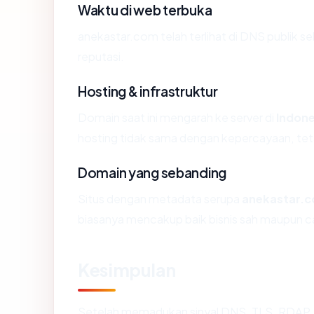
Waktu di web terbuka
anekastar.com telah terlihat di DNS publik se
reputasi.
Hosting & infrastruktur
Domain saat ini mengarah ke server di
Indone
hosting tidak sama dengan kepercayaan, tet
Domain yang sebanding
Situs dengan metadata serupa
anekastar.
biasanya mencakup baik bisnis sah maupun c
Kesimpulan
Setelah memadukan sinyal DNS, TLS, RDAP, 