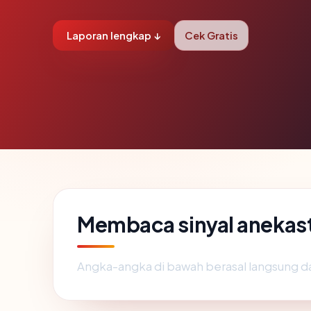
Laporan lengkap ↓
Cek Gratis
Membaca sinyal anekas
Angka-angka di bawah berasal langsung d