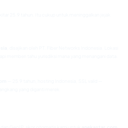
kitar 25.9 tahun. Itu cukup untuk meninggalkan jejak
sia
, disajikan oleh PT. Fiber Networks Indonesia. Lokasi
api memberi tahu yurisdiksi mana yang menangani data.
com
— 25.9 tahun, hosting Indonesia, SSL valid —
angkang yang diganti merek.
dan GeoIP, skor otomatis kami untuk
anekastar.com