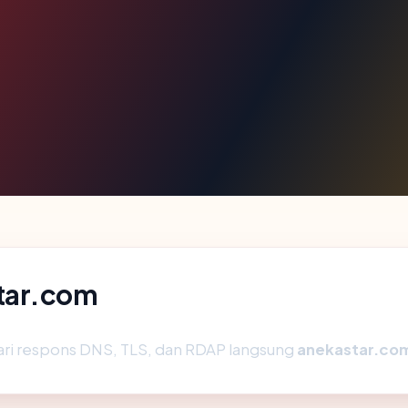
tar.com
ari respons DNS, TLS, dan RDAP langsung
anekastar.co