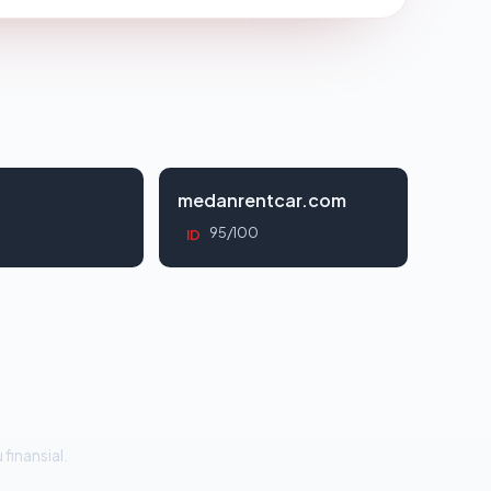
d
medanrentcar.com
95/100
ID
 finansial.