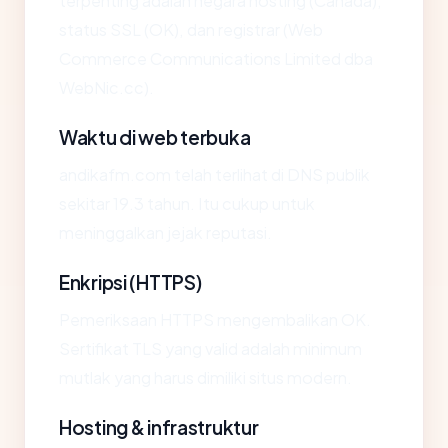
terpenting adalah negara hosting (Canada),
status SSL (OK), dan registrar (Web
Commerce Communications Limited dba
WebNic.cc).
Waktu di web terbuka
andikafm.com telah terlihat di DNS publik
sekitar 19.3 tahun. Itu cukup untuk
meninggalkan jejak reputasi.
Enkripsi (HTTPS)
Pemeriksaan HTTPS mengembalikan OK.
Sertifikat TLS yang valid adalah minimum
mutlak yang harus dimiliki situs modern.
Hosting & infrastruktur