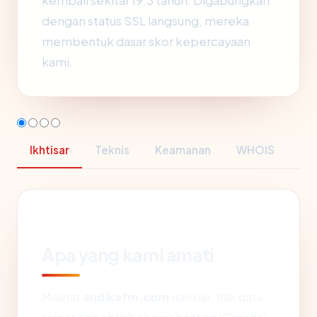
kembali sekitar 19.3 tahun. Digabungkan
dengan status SSL langsung, mereka
membentuk dasar skor kepercayaan
kami.
Ikhtisar
Teknis
Keamanan
WHOIS
Apa yang kami amati
Melihat
andikafm.com
dari luar, titik data