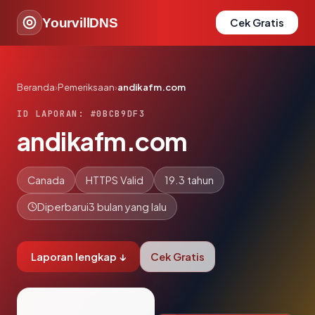
YourvillDNS
Cek Gratis
Beranda
›
Pemeriksaan
›
andikafm.com
ID LAPORAN: #0BCB9DF3
andikafm.com
Canada
HTTPS Valid
19.3 tahun
Diperbarui
3 bulan yang lalu
Laporan lengkap ↓
Cek Gratis