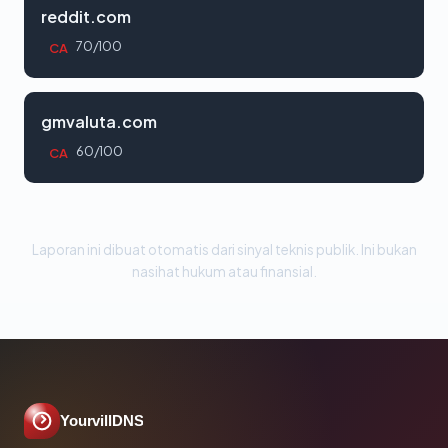
reddit.com
70/100
CA
gmvaluta.com
60/100
CA
Laporan ini dibuat otomatis dari sinyal teknis publik. Ini bukan
nasihat hukum atau finansial.
YourvillDNS