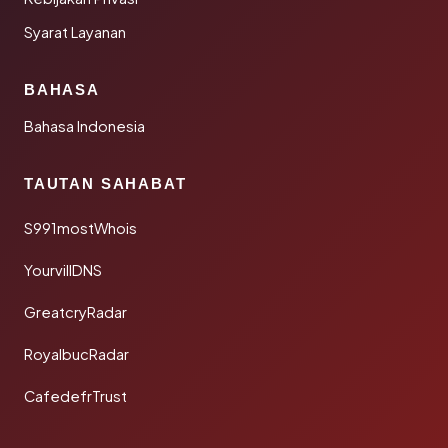
Syarat Layanan
BAHASA
Bahasa Indonesia
TAUTAN SAHABAT
S991mostWhois
YourvillDNS
GreatcryRadar
RoyalbucRadar
CafedefrTrust