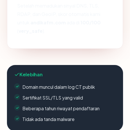
Setelah memadukan sinyal DNS, TLS,
RDAP, dan GeoIP, skor otomatis kami
untuk
andikafm.com
ada di
100/100
(
very_safe
).
Kelebihan
Domain muncul dalam log CT publik
Sertifikat SSL/TLS yang valid
Beberapa tahun riwayat pendaftaran
Tidak ada tanda malware