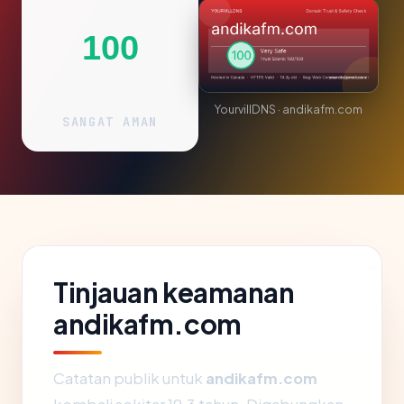
100
YourvillDNS · andikafm.com
SANGAT AMAN
Tinjauan keamanan
andikafm.com
Catatan publik untuk
andikafm.com