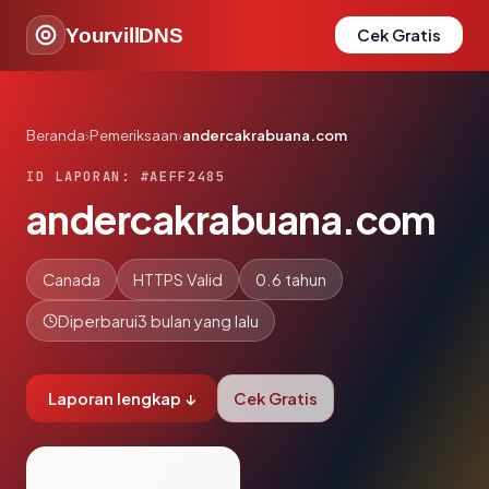
YourvillDNS
Cek Gratis
Beranda
›
Pemeriksaan
›
andercakrabuana.com
ID LAPORAN: #AEFF2485
andercakrabuana.com
Canada
HTTPS Valid
0.6 tahun
Diperbarui
3 bulan yang lalu
Laporan lengkap ↓
Cek Gratis