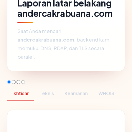
Laporan latar belakang
andercakrabuana.com
Saat Anda mencari
andercakrabuana.com
, backend kami
memukul DNS, RDAP, dan TLS secara
paralel.
Ikhtisar
Teknis
Keamanan
WHOIS