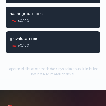
nasarigroup.com
60/100
CA
gmvaluta.com
60/100
CA
Laporan ini dibuat otomatis dari sinyal teknis publik. Ini bukan
nasihat hukum atau finansial.