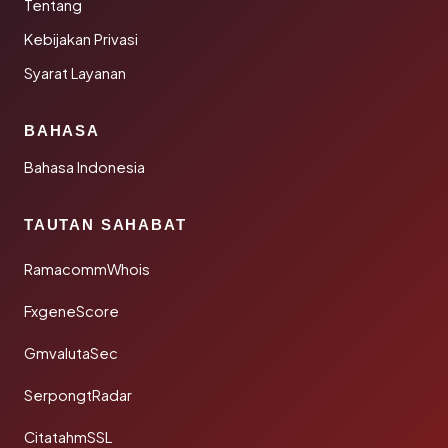
Tentang
Kebijakan Privasi
Syarat Layanan
BAHASA
Bahasa Indonesia
TAUTAN SAHABAT
RamacommWhois
FxgeneScore
GmvalutaSec
SerpongtRadar
CitatahmSSL