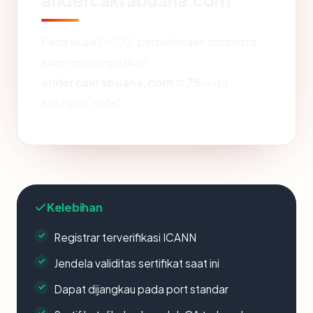
Pada skala 0-100, pemeriksaan otomatis
kami menempatkan
andercakrabuana.com
di
75
— itu
kategori "safe".
Kelebihan
Registrar terverifikasi ICANN
Jendela validitas sertifikat saat ini
Dapat dijangkau pada port standar