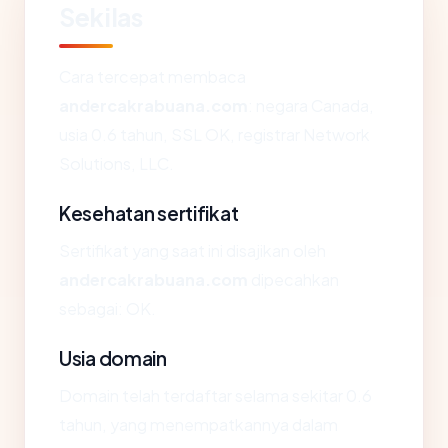
Sekilas
Cara tercepat membaca
andercakrabuana.com
: negara Canada,
usia 0.6 tahun, SSL OK, registrar Network
Solutions, LLC.
Kesehatan sertifikat
Sertifikat yang saat ini disajikan oleh
andercakrabuana.com
dipecahkan
sebagai: OK.
Usia domain
Domain telah terdaftar selama sekitar 0.6
tahun, yang menempatkannya dalam