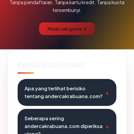
Tanpa pendaftaran. Tanpa kartu kredit. Tanpa kuota
tersembunyi.
Mulai cek gratis →
Pertanyaan Umum
Apa yang terlihat berisiko
tentang andercakrabuana.com?
Seberapa sering
andercakrabuana.com diperiksa
ulang?