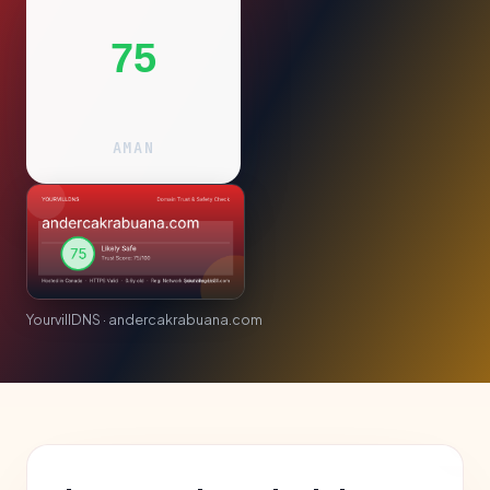
75
AMAN
YourvillDNS · andercakrabuana.com