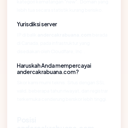
kategori kematangan "new". Domain yang
lebih tua secara statistik kurang berisiko.
Yurisdiksi server
IP di balik
andercakrabuana.com
berada
di Canada, pada infrastruktur yang
disediakan oleh Cloudflare, Inc..
Haruskah Anda mempercayai
andercakrabuana.com?
Skor kami murni teknis. Situs dengan SSL
valid, beberapa tahun riwayat, dan registrar
terkemuka cenderung berskor lebih tinggi.
Posisi
andercakrabuana.com