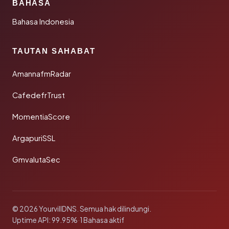
BAHASA
Bahasa Indonesia
TAUTAN SAHABAT
AmannafmRadar
CafedefrTrust
MomentiaScore
ArgapuriSSL
GmvalutaSec
© 2026 YourvillDNS. Semua hak dilindungi.
Uptime API: 99.95%
·
1 Bahasa aktif