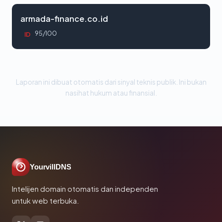
armada-finance.co.id
95/100
ID
Laporan ini dibuat otomatis dari sinyal teknis publik. Ini bukan
nasihat hukum atau finansial.
YourvillDNS
Intelijen domain otomatis dan independen
untuk web terbuka.