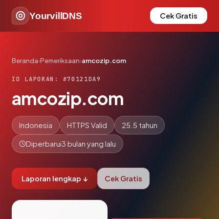
YourvillDNS
Cek Gratis
Beranda
›
Pemeriksaan
›
amcozip.com
ID LAPORAN: #70121DA9
amcozip.com
Indonesia
HTTPS Valid
25.5 tahun
Diperbarui
3 bulan yang lalu
Laporan lengkap ↓
Cek Gratis