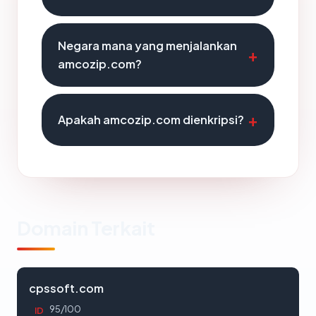
Negara mana yang menjalankan
amcozip.com?
Apakah amcozip.com dienkripsi?
Domain Terkait
cpssoft.com
95/100
ID