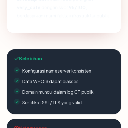
very_safe
dengan skor
95/100
,
berdasarkan murni fakta infrastruktur publik.
Kelebihan
Konfigurasi nameserver konsisten
Data WHOIS dapat diakses
Domain muncul dalam log CT publik
Sertifikat SSL/TLS yang valid