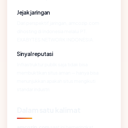
Jejak jaringan
Dari perspektif jaringan, amcozip.com
dihosting di Indonesia melalui PT.
EXABYTES NETWORK INDONESIA.
Sinyal reputasi
Infrastruktur publik saja tidak bisa
membuktikan situs aman — hanya bisa
menunjukkan apakah situs mengikuti
standar industri.
Dalam satu kalimat
amcozip.com
saat ini berperingkat