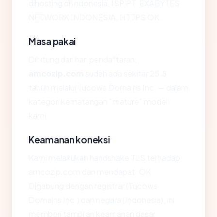
dihosting di Indonesia, ISP PT. EXABYTES
NETWORK INDONESIA, HTTPS OK.
Masa pakai
Dihitung dari hari pendaftaran,
amcozip.com
sudah ada sekitar 25.5
tahun melalui Tucows Domains Inc. — dalam
kategori kematangan "mature" model
kami.
Keamanan koneksi
Kami melakukan handshake TLS terhadap
amcozip.com dan mendapat: OK.
Digabung dengan registrar (Tucows
Domains Inc.) dan negara (Indonesia), ini
memberi tampilan keamanan dasar.