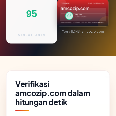
95
YourvillDNS · amcozip.com
SANGAT AMAN
Verifikasi
amcozip.com dalam
hitungan detik