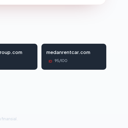
roup.com
medanrentcar.com
95/100
ID
 finansial.