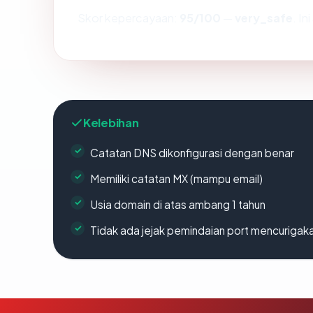
Skor kepercayaan:
95/100
—
very_safe
. I
Kelebihan
Catatan DNS dikonfigurasi dengan benar
Memiliki catatan MX (mampu email)
Usia domain di atas ambang 1 tahun
Tidak ada jejak pemindaian port mencurigak