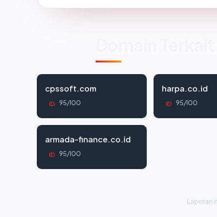
Domain Terkait
cpssoft.com
harpa.co.id
95/100
95/100
ID
ID
armada-finance.co.id
95/100
ID
Laporan in