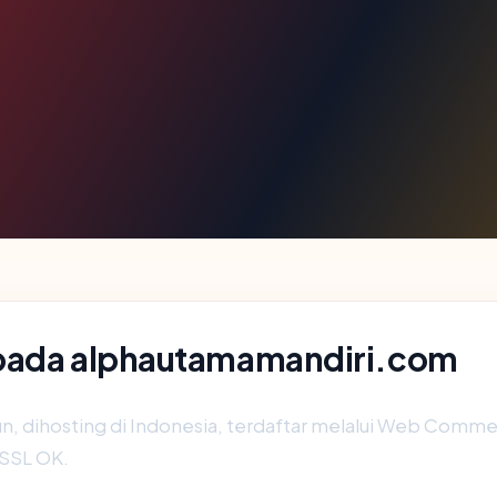
 pada alphautamamandiri.com
hun, dihosting di Indonesia, terdaftar melalui Web Co
 SSL OK.