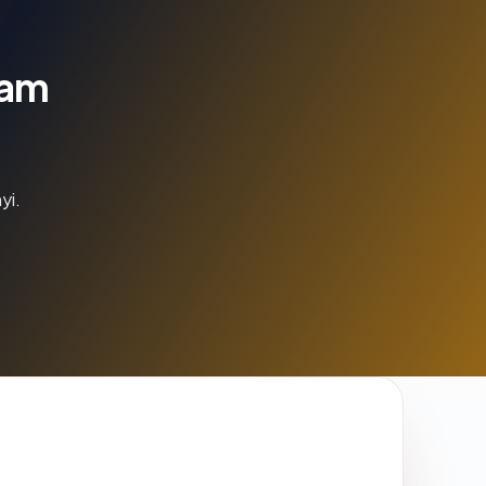
lam
yi.