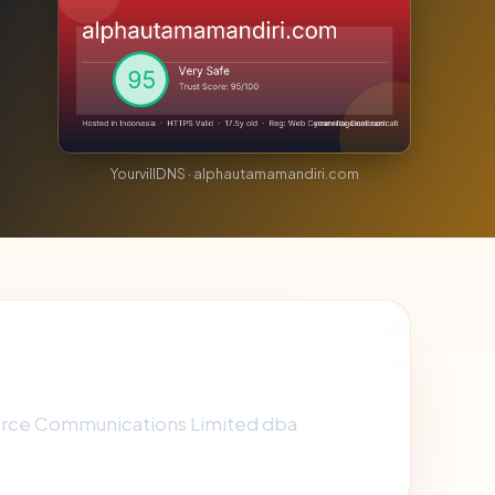
YourvillDNS · alphautamamandiri.com
mmerce Communications Limited dba