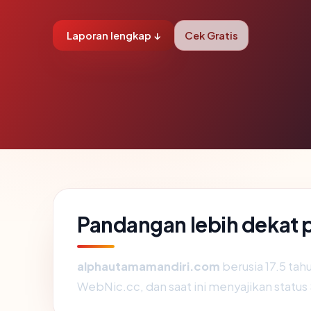
Laporan lengkap ↓
Cek Gratis
Pandangan lebih dekat
alphautamamandiri.com
berusia 17.5 ta
WebNic.cc, dan saat ini menyajikan status