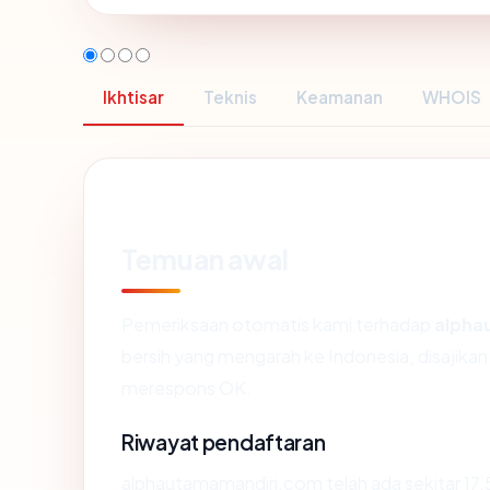
Ikhtisar
Teknis
Keamanan
WHOIS
Temuan awal
Pemeriksaan otomatis kami terhadap
alpha
bersih yang mengarah ke Indonesia, disajik
merespons OK.
Riwayat pendaftaran
alphautamamandiri.com telah ada sekitar 17.