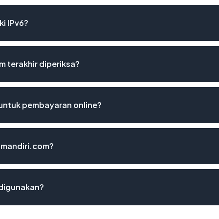
i IPv6?
 terakhir diperiksa?
untuk pembayaran online?
amandiri.com?
digunakan?