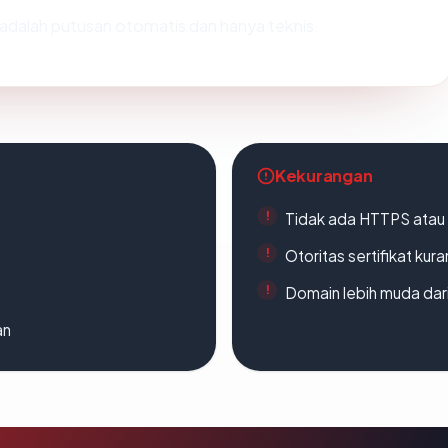
ni adalah putusan otomatis dan hanya teknis.
Kekurangan
Tidak ada HTTPS atau s
Otoritas sertifikat ku
Domain lebih muda dari
an