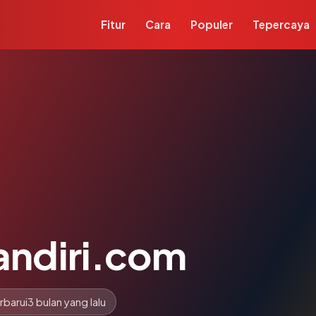
Fitur
Cara
Populer
Tepercaya
ndiri.com
rbarui
3 bulan yang lalu