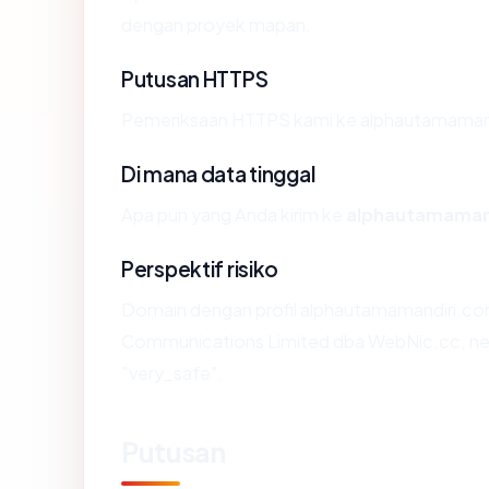
dengan proyek mapan.
Putusan HTTPS
Pemeriksaan HTTPS kami ke alphautamamand
Di mana data tinggal
Apa pun yang Anda kirim ke
alphautamaman
Perspektif risiko
Domain dengan profil alphautamamandiri.com
Communications Limited dba WebNic.cc, nega
"very_safe".
Putusan