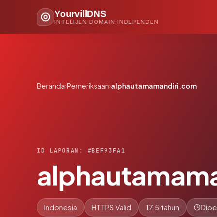
YourvillDNS
INTELIJEN DOMAIN INDEPENDEN
Beranda
›
Pemeriksaan
›
alphautamamandiri.com
ID LAPORAN: #BEF93FA1
alphautamama
Indonesia
HTTPS Valid
17.5 tahun
Dipe