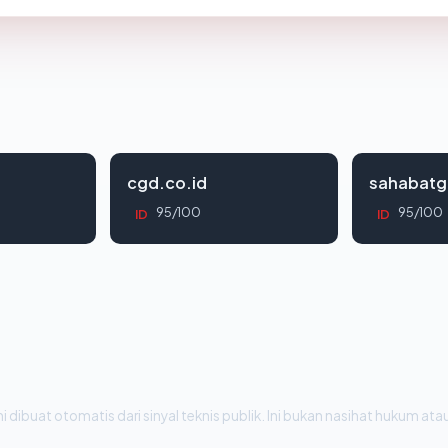
cgd.co.id
sahabatg
95/100
95/100
ID
ID
i dibuat otomatis dari sinyal teknis publik. Ini bukan nasihat hukum atau