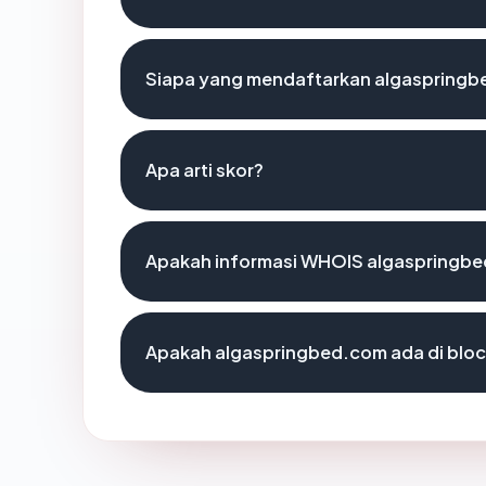
Siapa yang mendaftarkan algaspring
Apa arti skor?
Apakah informasi WHOIS algaspringb
Apakah algaspringbed.com ada di bloc