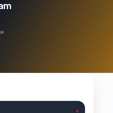
lam
yi.