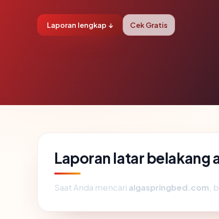
Laporan lengkap ↓
Cek Gratis
Laporan latar belakang
Saat Anda mencari
algaspringbed.com
, 