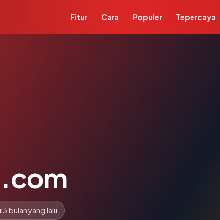
Fitur
Cara
Populer
Tepercaya
d.com
i
3 bulan yang lalu