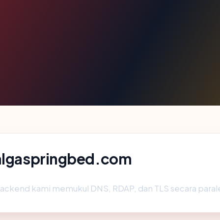
 algaspringbed.com
backend kami memukul DNS, RDAP, dan TLS secara parale