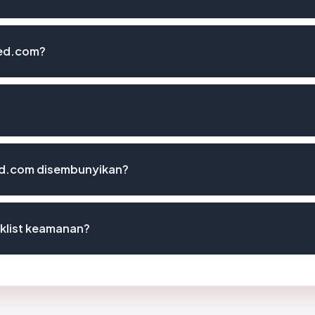
bed.com?
ed.com disembunyikan?
klist keamanan?