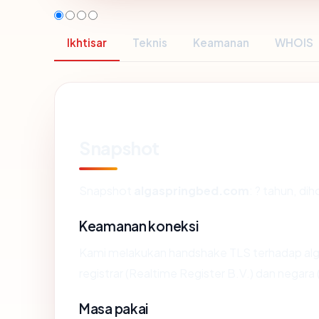
Ikhtisar
Teknis
Keamanan
WHOIS
Snapshot
Snapshot
algaspringbed.com
: ? tahun, di
Keamanan koneksi
Kami melakukan handshake TLS terhadap a
registrar (Realtime Register B.V.) dan negar
Masa pakai