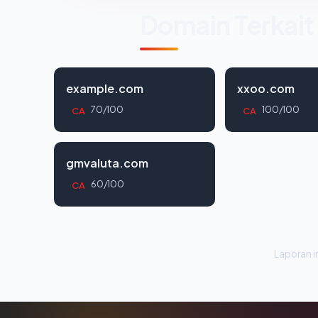
Domain Terkait
example.com
xxoo.com
70/100
100/100
CA
CA
gmvaluta.com
60/100
CA
Laporan in