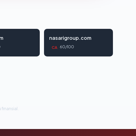
om
nasarigroup.com
0
60/100
CA
 finansial.