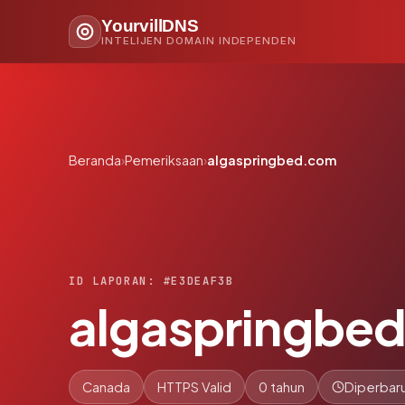
YourvillDNS
INTELIJEN DOMAIN INDEPENDEN
Beranda
›
Pemeriksaan
›
algaspringbed.com
ID LAPORAN: #E3DEAF3B
algaspringbe
Canada
HTTPS Valid
0 tahun
Diperbaru