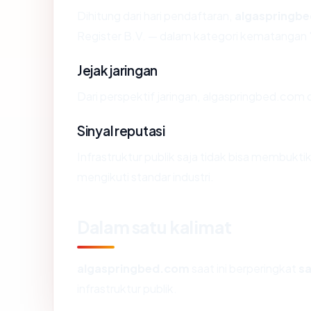
Dihitung dari hari pendaftaran,
algaspringb
Register B.V. — dalam kategori kematangan
Jejak jaringan
Dari perspektif jaringan, algaspringbed.com d
Sinyal reputasi
Infrastruktur publik saja tidak bisa membukt
mengikuti standar industri.
Dalam satu kalimat
algaspringbed.com
saat ini berperingkat
s
infrastruktur publik.