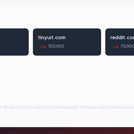
tinyurl.com
reddit.c
100/100
70/10
CA
CA
i dibuat otomatis dari sinyal teknis publik. Ini bukan nasihat hukum atau