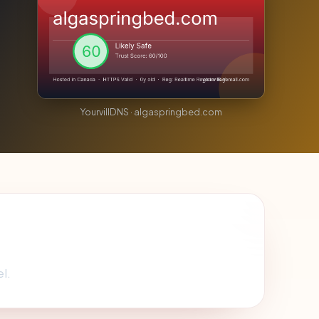
YourvillDNS · algaspringbed.com
l.