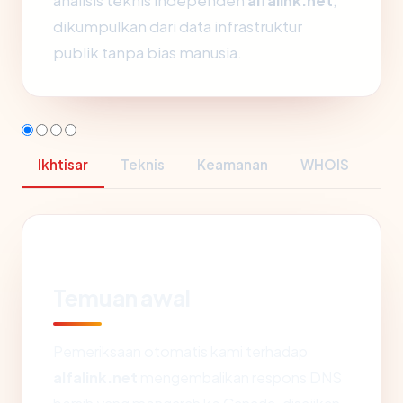
analisis teknis independen
alfalink.net
,
dikumpulkan dari data infrastruktur
publik tanpa bias manusia.
Ikhtisar
Teknis
Keamanan
WHOIS
Temuan awal
Pemeriksaan otomatis kami terhadap
alfalink.net
mengembalikan respons DNS