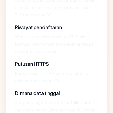
bersih yang mengarah ke Canada, disajikan
oleh Cloudflare, Inc., dengan handshake
TLS merespons OK.
Riwayat pendaftaran
alfalink.net telah ada sekitar 23.2 tahun.
Domain berumur panjang biasanya terkait
dengan proyek mapan.
Putusan HTTPS
Pemeriksaan HTTPS kami ke alfalink.net
disimpulkan dengan: OK.
Di mana data tinggal
Apa pun yang Anda kirim ke
alfalink.net
diproses di server yang berlokasi di Canada.