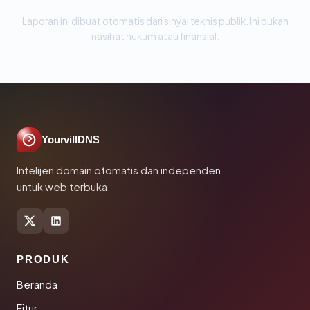
Laporan ini dibuat otomatis dari sinyal teknis publik. Ini bukan
nasihat hukum atau finansial.
YourvillDNS
Intelijen domain otomatis dan independen
untuk web terbuka.
PRODUK
Beranda
Fitur