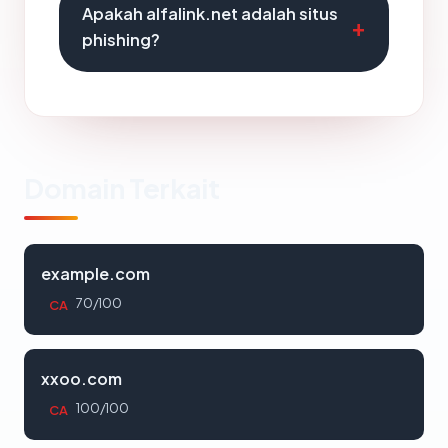
Apakah alfalink.net adalah situs
phishing?
Domain Terkait
example.com
70/100
CA
xxoo.com
100/100
CA