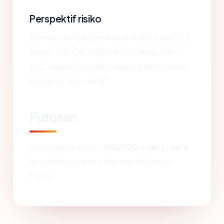
Perspektif risiko
Domain dengan profil alfalink.net (usia 23.2
tahun, SSL OK, registrar GoDaddy.com,
LLC, negara Canada) biasanya jatuh dalam
kategori "very_safe".
Putusan
Skor kepercayaan:
100/100
—
very_safe
.
Ini adalah putusan otomatis dan hanya
teknis.