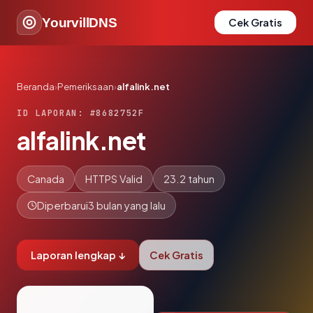
YourvillDNS
Cek Gratis
Beranda
›
Pemeriksaan
›
alfalink.net
ID LAPORAN: #8682752F
alfalink.net
Canada
HTTPS Valid
23.2 tahun
Diperbarui
3 bulan yang lalu
Laporan lengkap ↓
Cek Gratis