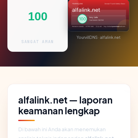
100
YourvillDNS · alfalink.net
SANGAT AMAN
alfalink.net — laporan
keamanan lengkap
Di bawah ini Anda akan menemukan