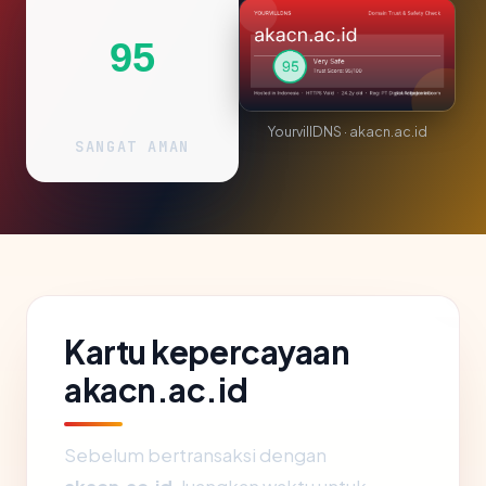
95
YourvillDNS · akacn.ac.id
SANGAT AMAN
Kartu kepercayaan
akacn.ac.id
Sebelum bertransaksi dengan