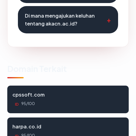
Di mana mengajukan keluhan
tentang akacn.ac.id?
Domain Terkait
cpssoft.com
95/100
ID
harpa.co.id
95/100