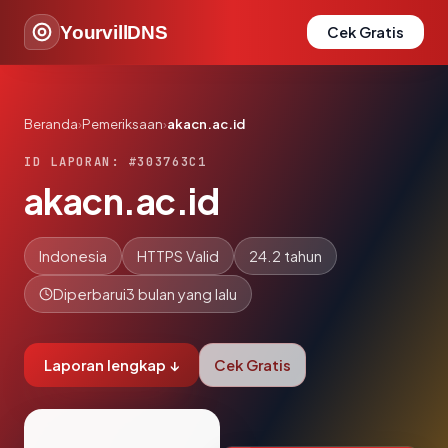
YourvillDNS
Cek Gratis
Beranda
›
Pemeriksaan
›
akacn.ac.id
ID LAPORAN: #303763C1
akacn.ac.id
Indonesia
HTTPS Valid
24.2 tahun
Diperbarui
3 bulan yang lalu
Laporan lengkap ↓
Cek Gratis