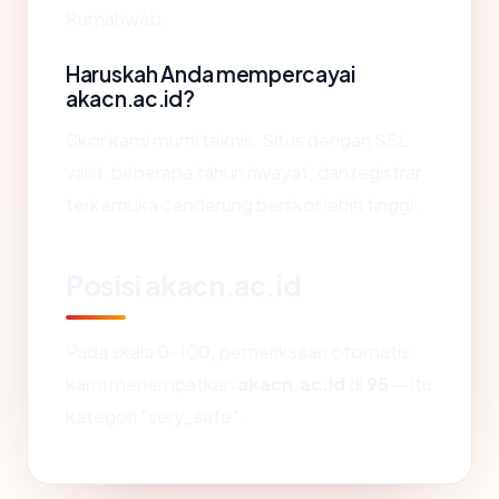
Rumahweb.
Haruskah Anda mempercayai
akacn.ac.id?
Skor kami murni teknis. Situs dengan SSL
valid, beberapa tahun riwayat, dan registrar
terkemuka cenderung berskor lebih tinggi.
Posisi akacn.ac.id
Pada skala 0-100, pemeriksaan otomatis
kami menempatkan
akacn.ac.id
di
95
— itu
kategori "very_safe".