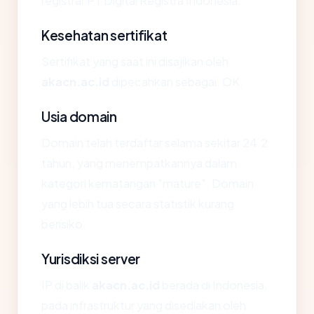
registrar PT Digital Registra Indonesia.
Kesehatan sertifikat
Sertifikat yang saat ini disajikan oleh
akacn.ac.id
dipecahkan sebagai: OK.
Usia domain
Domain telah terdaftar selama sekitar 24.2
tahun, yang menempatkannya dalam
kategori kematangan "mature". Domain
yang lebih tua secara statistik kurang
berisiko.
Yurisdiksi server
IP di balik
akacn.ac.id
berada di Indonesia,
pada infrastruktur yang disediakan oleh