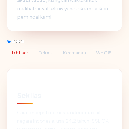
akacn.ac.id
, luangkan waktu untuk
melihat sinyal teknis yang dikembalikan
pemindai kami.
Ikhtisar
Teknis
Keamanan
WHOIS
Sekilas
Cara tercepat membaca
akacn.ac.id
:
negara Indonesia, usia 24.2 tahun, SSL OK,