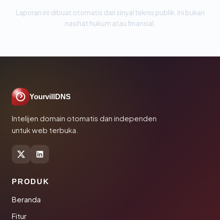
Laporan ini dibuat otomatis dari sinyal teknis publik. Ini bukan
nasihat hukum atau finansial.
YourvillDNS
Intelijen domain otomatis dan independen
untuk web terbuka.
PRODUK
Beranda
Fitur