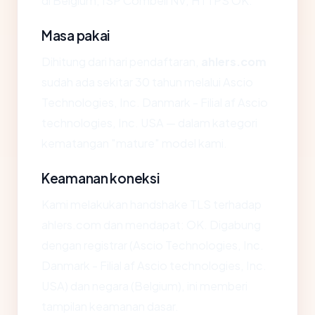
di Belgium, ISP Combell NV, HTTPS OK.
Masa pakai
Dihitung dari hari pendaftaran,
ahlers.com
sudah ada sekitar 30 tahun melalui Ascio
Technologies, Inc. Danmark - Filial af Ascio
technologies, Inc. USA — dalam kategori
kematangan "mature" model kami.
Keamanan koneksi
Kami melakukan handshake TLS terhadap
ahlers.com dan mendapat: OK. Digabung
dengan registrar (Ascio Technologies, Inc.
Danmark - Filial af Ascio technologies, Inc.
USA) dan negara (Belgium), ini memberi
tampilan keamanan dasar.