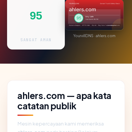
95
YourvillDNS · ahlers.com
SANGAT AMAN
ahlers.com — apa kata
catatan publik
Mesin kepercayaan kami memeriksa