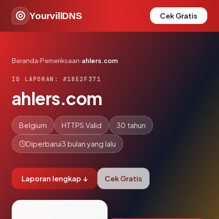
YourvillDNS
Cek Gratis
Beranda
›
Pemeriksaan
›
ahlers.com
ID LAPORAN: #18E2F371
ahlers.com
Belgium
HTTPS Valid
30 tahun
Diperbarui
3 bulan yang lalu
Laporan lengkap ↓
Cek Gratis