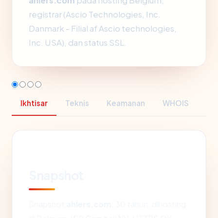
ahlers.com
pada hosting Belgium,
registrar (Ascio Technologies, Inc.
Danmark - Filial af Ascio technologies,
Inc. USA), dan status SSL.
Ikhtisar
Teknis
Keamanan
WHOIS
Snapshot
Snapshot
ahlers.com
: 30 tahun, dihosting