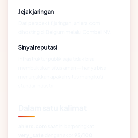
Jejak jaringan
Dari perspektif jaringan, ahlers.com
dihosting di Belgium melalui Combell NV.
Sinyal reputasi
Infrastruktur publik saja tidak bisa
membuktikan situs aman — hanya bisa
menunjukkan apakah situs mengikuti
standar industri.
Dalam satu kalimat
ahlers.com
saat ini berperingkat
very_safe
dengan skor
95/100
,