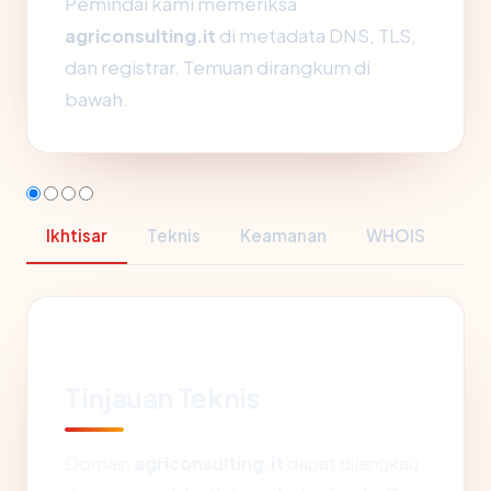
Pemindai kami memeriksa
agriconsulting.it
di metadata DNS, TLS,
dan registrar. Temuan dirangkum di
bawah.
Ikhtisar
Teknis
Keamanan
WHOIS
Tinjauan Teknis
Domain
agriconsulting.it
dapat dijangkau