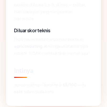
berakhir di Aruba S.p.A. di Italy — terlihat
oleh siapa pun yang menjalankan
traceroute.
Di luar skor teknis
Profil teknis bersih hanya membuktikan
agriconsulting.it
mengikuti standar pipa
industri. TIDAK membuktikan konten jujur.
Intinya
agriconsulting.it berakhir di
65/100
— itu
safe
dalam skala kami.