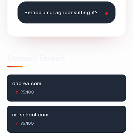
Berapa umur agriconsulting.it?
Domain Terkait
dacrea.com
95/100
IT
mi-school.com
95/100
IT