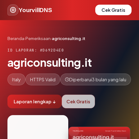
YourvillDNS
Cek Gratis
Beranda
›
Pemeriksaan
›
agriconsulting.it
ID LAPORAN: #D692D4E0
agriconsulting.it
Italy
HTTPS Valid
Diperbarui
3 bulan yang lalu
Laporan lengkap ↓
Cek Gratis