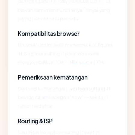
dan mengarah ke Italy via Aruba S.p.A.. Di
bawah kami menelusuri sinyal-sinyal yang
paling relevan satu per satu.
Kompatibilitas browser
Browser umum akan menerima konfigurasi
TLS agriconsulting.it jika probe kami
mengembalikan "OK". Nilai saat ini: OK.
Pemeriksaan kematangan
Dari segi kematangan,
agriconsulting.it
berada dalam kategori "new" — sekitar ?
tahun terdaftar.
Routing & ISP
Lalu lintas ke agriconsulting.it saat ini