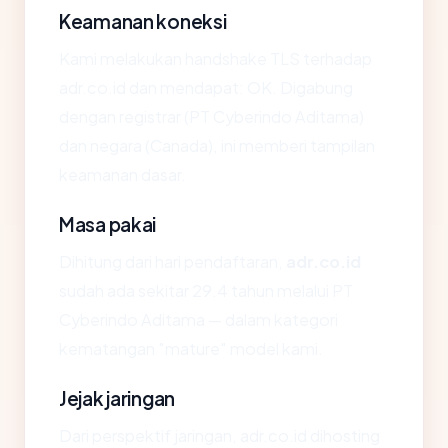
Keamanan koneksi
Kami melakukan handshake TLS terhadap
adr.co.id dan mendapat: OK. Digabung
dengan registrar (PT Cyberindo Aditama)
dan negara (Canada), ini memberi tampilan
keamanan dasar.
Masa pakai
Dihitung dari hari pendaftaran,
adr.co.id
sudah ada sekitar 29.4 tahun melalui PT
Cyberindo Aditama — dalam kategori
kematangan "mature" model kami.
Jejak jaringan
Dari perspektif jaringan, adr.co.id dihosting