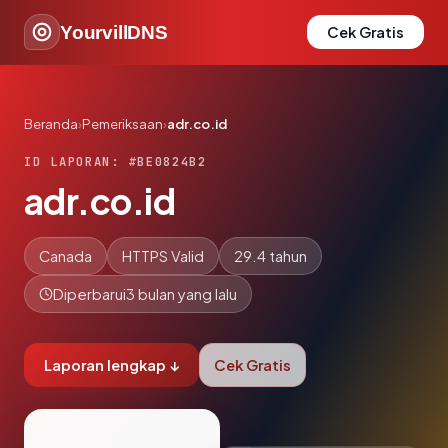
YourvillDNS
Cek Gratis
Beranda
›
Pemeriksaan
›
adr.co.id
ID LAPORAN: #BE0824B2
adr.co.id
Canada
HTTPS Valid
29.4 tahun
Diperbarui
3 bulan yang lalu
Laporan lengkap ↓
Cek Gratis