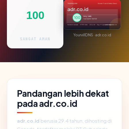
100
YourvillDNS · adr.co.id
SANGAT AMAN
Pandangan lebih dekat
pada adr.co.id
adr.co.id
berusia 29.4 tahun, dihosting di