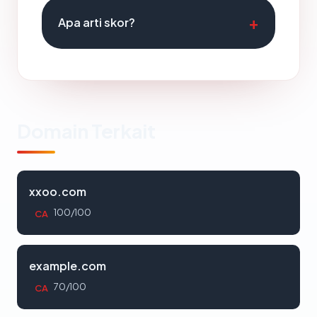
Apa arti skor?
Domain Terkait
xxoo.com
100/100
CA
example.com
70/100
CA