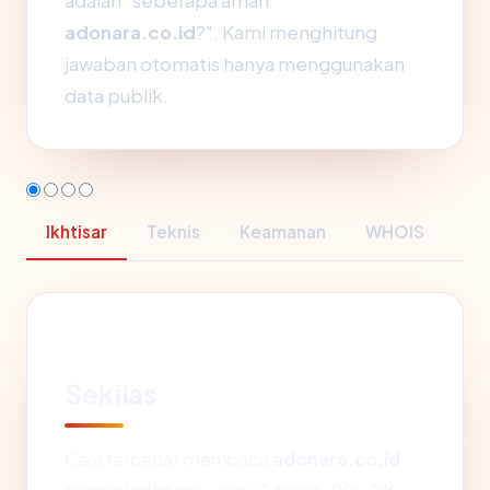
adalah "seberapa aman
adonara.co.id
?". Kami menghitung
jawaban otomatis hanya menggunakan
data publik.
Ikhtisar
Teknis
Keamanan
WHOIS
Sekilas
Cara tercepat membaca
adonara.co.id
: