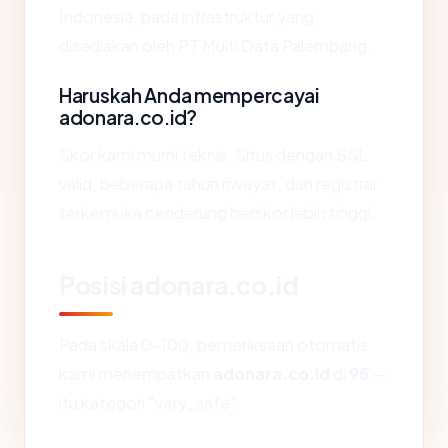
Indonesia, pada infrastruktur yang
disediakan oleh PT Multi Data Palembang.
Haruskah Anda mempercayai
adonara.co.id?
Skor kami murni teknis. Situs dengan SSL
valid, beberapa tahun riwayat, dan registrar
terkemuka cenderung berskor lebih tinggi.
Posisi adonara.co.id
Pada skala 0-100, pemeriksaan otomatis
kami menempatkan
adonara.co.id
di
95
—
itu kategori "very_safe".