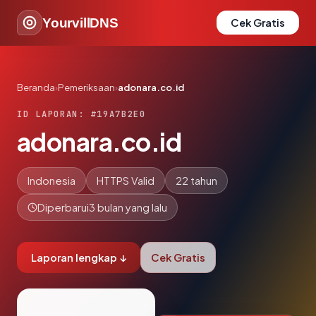
YourvillDNS
Cek Gratis
Beranda
›
Pemeriksaan
›
adonara.co.id
ID LAPORAN: #19A7B2E0
adonara.co.id
Indonesia
HTTPS Valid
22 tahun
Diperbarui
3 bulan yang lalu
Laporan lengkap ↓
Cek Gratis