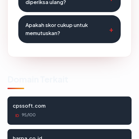
diperiksa ulang?
Apakah skor cukup untuk
memutuskan?
Domain Terkait
cpssoft.com
95/100
ID
harpa.co.id