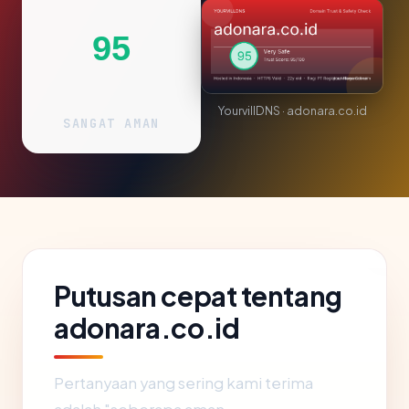
95
YourvillDNS · adonara.co.id
SANGAT AMAN
Putusan cepat tentang
adonara.co.id
Pertanyaan yang sering kami terima