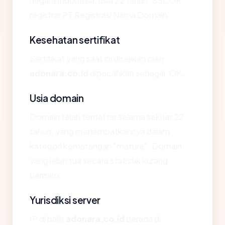
negara Indonesia, usia 22 tahun, SSL OK,
registrar PT Registrasi Nama Domain.
Kesehatan sertifikat
Sertifikat yang saat ini disajikan oleh
adonara.co.id
dipecahkan sebagai: OK.
Usia domain
Domain telah terdaftar selama sekitar 22
tahun, yang menempatkannya dalam
kategori kematangan "mature". Domain
yang lebih tua secara statistik kurang
berisiko.
Yurisdiksi server
IP di balik
adonara.co.id
berada di