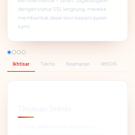
kembali sekitar ? tahun. Digabungkan
dengan status SSL langsung, mereka
membentuk dasar skor kepercayaan
kami.
Ikhtisar
Teknis
Keamanan
WHOIS
Tinjauan Teknis
Domain
adira-motor.com
dapat