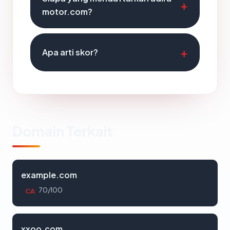
motor.com?
Apa arti skor?
Domain Terkait
example.com
70/100
CA
xxoo.com