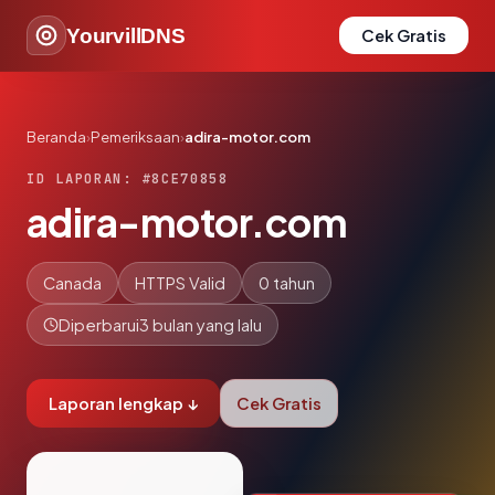
YourvillDNS
Cek Gratis
Beranda
›
Pemeriksaan
›
adira-motor.com
ID LAPORAN: #8CE70858
adira-motor.com
Canada
HTTPS Valid
0 tahun
Diperbarui
3 bulan yang lalu
Laporan lengkap ↓
Cek Gratis