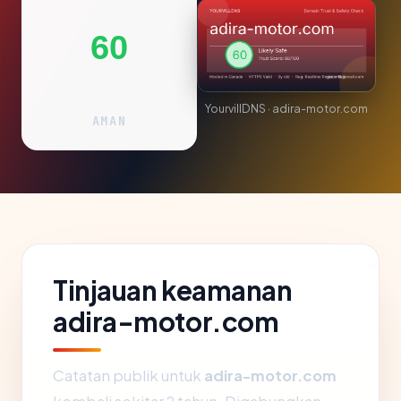
60
YourvillDNS · adira-motor.com
AMAN
Tinjauan keamanan
adira-motor.com
Catatan publik untuk
adira-motor.com