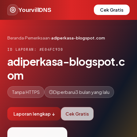
YourvillDNS
Cek Gratis
Beranda
›
Pemeriksaan
›
adiperkasa-blogspot.com
ID LAPORAN: #E04FC930
adiperkasa-blogspot.c
om
Tanpa HTTPS
Diperbarui
3 bulan yang lalu
Laporan lengkap ↓
Cek Gratis