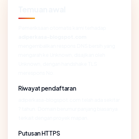
Temuan awal
Pemeriksaan otomatis kami terhadap
adiperkasa-blogspot.com
mengembalikan respons DNS bersih yang
mengarah ke Unknown, disajikan oleh
Unknown, dengan handshake TLS
merespons No.
Riwayat pendaftaran
adiperkasa-blogspot.com telah ada sekitar
? tahun. Domain berumur panjang biasanya
terkait dengan proyek mapan.
Putusan HTTPS