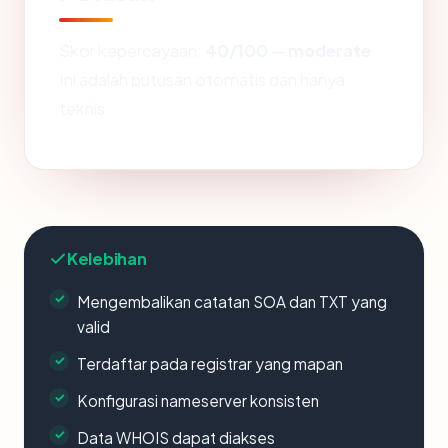
Skor kepercayaan:
40/100
—
moderate
.
Ini adalah putusan otomatis dan hanya
teknis.
Kelebihan
Mengembalikan catatan SOA dan TXT yang
valid
Terdaftar pada registrar yang mapan
Konfigurasi nameserver konsisten
Data WHOIS dapat diakses