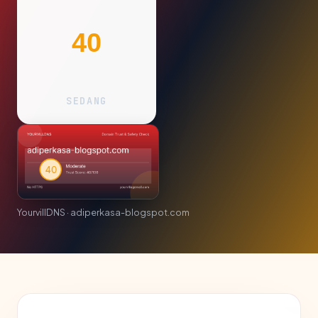
40
SEDANG
YourvillDNS · adiperkasa-blogspot.com