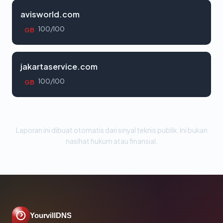
avisworld.com
100/100
GB
jakartaservice.com
100/100
GB
Laporan ini dibuat otomatis dari sinyal teknis publik. Ini bukan
nasihat hukum atau finansial.
YourvillDNS