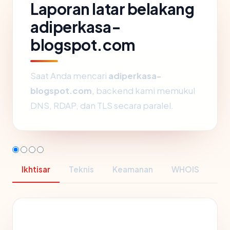
Laporan latar belakang
adiperkasa-
blogspot.com
Saat Anda mencari
adiperkasa-
blogspot.com
, backend kami memukul
DNS, RDAP, dan TLS secara paralel.
Ikhtisar
Teknis
Keamanan
WHOIS