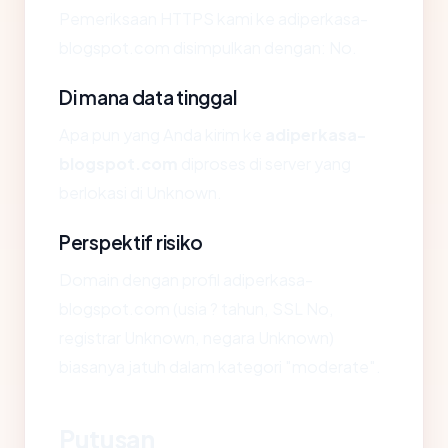
Pemeriksaan HTTPS kami ke adiperkasa-
blogspot.com disimpulkan dengan: No.
Di mana data tinggal
Apa pun yang Anda kirim ke
adiperkasa-
blogspot.com
diproses di server yang
berlokasi di Unknown.
Perspektif risiko
Domain dengan profil adiperkasa-
blogspot.com (usia ? tahun, SSL No,
registrar Unknown, negara Unknown)
biasanya jatuh dalam kategori "moderate".
Putusan