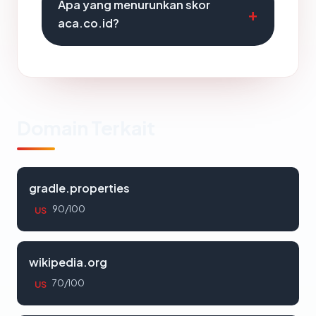
Apa yang menurunkan skor
aca.co.id?
Domain Terkait
gradle.properties
90/100
US
wikipedia.org
70/100
US