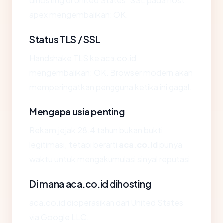
dihosting di United States. SSL pada host
apex mengembalikan: OK.
Status TLS / SSL
Handshake TLS ke aca.co.id
mengembalikan: OK. Browser modern akan
memperingatkan pengguna ketika ini gagal.
Mengapa usia penting
Rekam jejak 28.4 tahun bukan bukti
legitimasi, tetapi berarti
aca.co.id
punya
waktu untuk mengakumulasi sinyal reputasi.
Di mana aca.co.id dihosting
aca.co.id dioperasikan dari United States
via Google LLC.