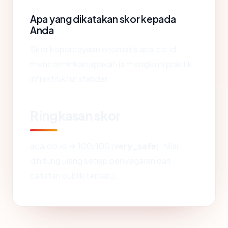
Apa yang dikatakan skor kepada
Anda
Skor kepercayaan otomatis aca.co.id
mencerminkan apakah ia mengikuti praktik
infrastruktur standar.
Ringkasan skor
aca.co.id → 100/100 (
very_safe
). Nilai
dihitung ulang setiap penyegaran dari
catatan publik terbaru.