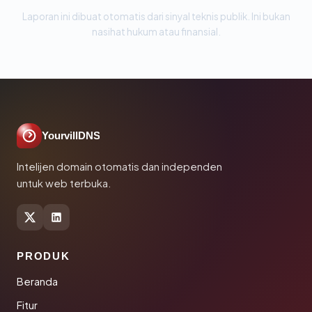
Laporan ini dibuat otomatis dari sinyal teknis publik. Ini bukan
nasihat hukum atau finansial.
YourvillDNS
Intelijen domain otomatis dan independen
untuk web terbuka.
PRODUK
Beranda
Fitur