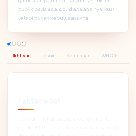
gambaran pertama. Data infrastruktur
publik pada
aca.co.id
adalah sinyal kuat
tetapi bukan keputusan akhir.
Ikhtisar
Teknis
Keamanan
WHOIS
Fakta cepat
Sebelum mendalam:
aca.co.id
terdaftar
melalui PT Biznet Gio Nusantara dan saat ini