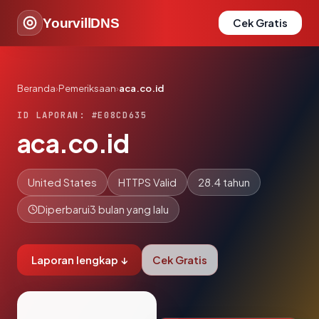
YourvillDNS
Cek Gratis
Beranda
›
Pemeriksaan
›
aca.co.id
ID LAPORAN: #E08CD635
aca.co.id
United States
HTTPS Valid
28.4 tahun
Diperbarui
3 bulan yang lalu
Laporan lengkap ↓
Cek Gratis