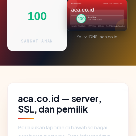
100
YourvillDNS · aca.co.id
SANGAT AMAN
aca.co.id — server,
SSL, dan pemilik
Perlakukan laporan di bawah sebagai