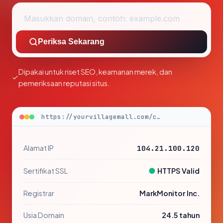
Periksa Sekarang
Dipakai untuk riset SEO, keamanan merek, dan
pemeriksaan reputasi situs.
https://yourvillagemall.com/check
Alamat IP
104.21.100.120
●
Sertifikat SSL
HTTPS Valid
Registrar
MarkMonitor Inc.
Usia Domain
24.5 tahun