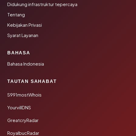
Didukung infrastruktur tepercaya
Tentang
Kebijakan Privasi
Syarat Layanan
BAHASA
Bahasa Indonesia
TAUTAN SAHABAT
S991mostWhois
YourvillDNS
GreatcryRadar
RoyalbucRadar