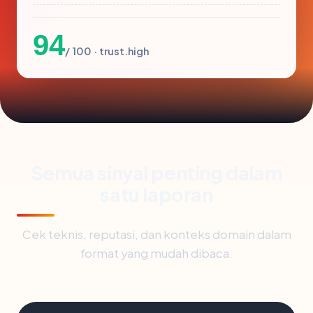
94
/ 100 · trust.high
Semua sinyal penting dalam
satu laporan
Cek teknis, reputasi, dan konteks domain dalam
format yang mudah dibaca.