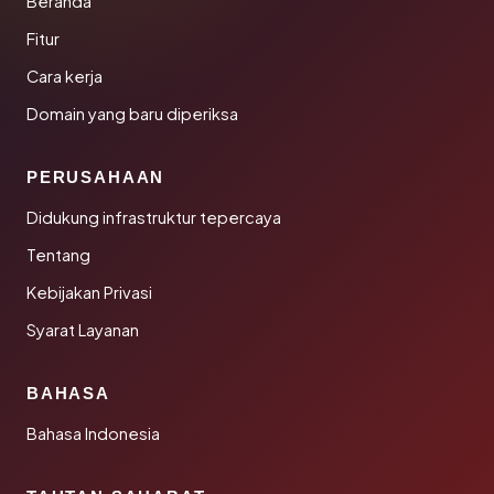
Beranda
Fitur
Cara kerja
Domain yang baru diperiksa
PERUSAHAAN
Didukung infrastruktur tepercaya
Tentang
Kebijakan Privasi
Syarat Layanan
BAHASA
Bahasa Indonesia