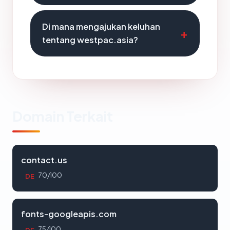
Di mana mengajukan keluhan
tentang westpac.asia?
Domain Terkait
contact.us
70/100
DE
fonts-googleapis.com
75/100