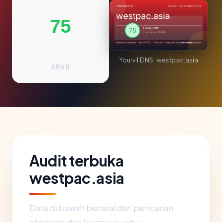
75
YourvillDNS · westpac.asia
AMAN
Audit terbuka
westpac.asia
Data di bawah berasal dari pencarian