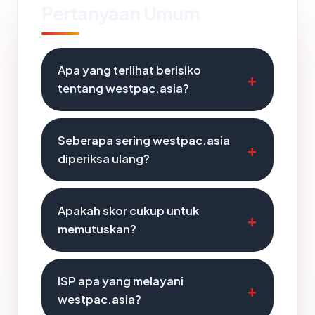
Pertanyaan Umum
Apa yang terlihat berisiko
tentang westpac.asia?
Seberapa sering westpac.asia
diperiksa ulang?
Apakah skor cukup untuk
memutuskan?
ISP apa yang melayani
westpac.asia?