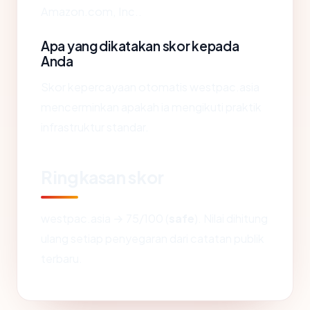
Amazon.com, Inc..
Apa yang dikatakan skor kepada
Anda
Skor kepercayaan otomatis westpac.asia
mencerminkan apakah ia mengikuti praktik
infrastruktur standar.
Ringkasan skor
westpac.asia → 75/100 (
safe
). Nilai dihitung
ulang setiap penyegaran dari catatan publik
terbaru.