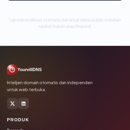
Laporan ini dibuat otomatis dari sinyal teknis publik. Ini bukan
nasihat hukum atau finansial.
YourvillDNS
Intelijen domain otomatis dan independen
untuk web terbuka.
PRODUK