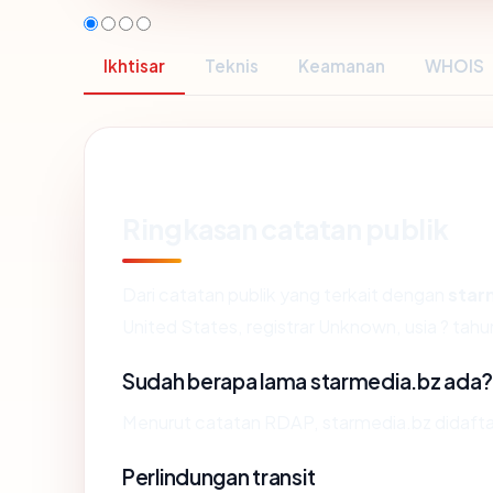
Ikhtisar
Teknis
Keamanan
WHOIS
Ringkasan catatan publik
Dari catatan publik yang terkait dengan
star
United States, registrar Unknown, usia ? tahu
Sudah berapa lama starmedia.bz ada
Menurut catatan RDAP, starmedia.bz didaftark
Perlindungan transit