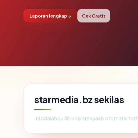
Laporan lengkap ↓
Cek Gratis
starmedia.bz sekilas
Ini adalah audit kepercayaan otomatis te