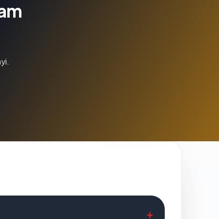
lam
yi.