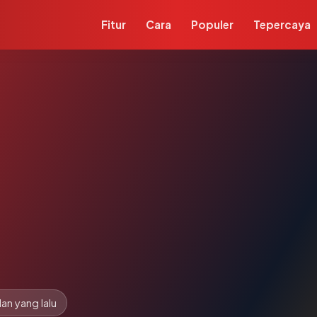
Fitur
Cara
Populer
Tepercaya
lan yang lalu