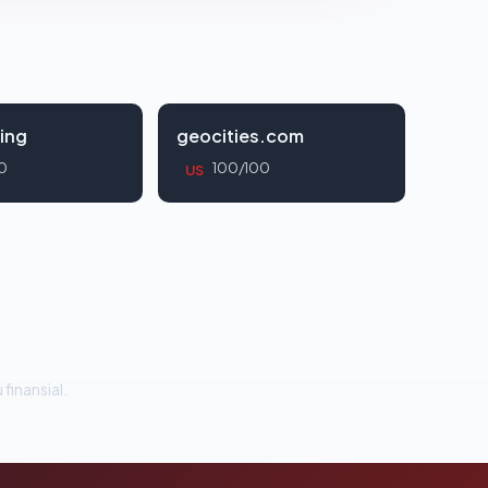
ing
geocities.com
0
100/100
US
 finansial.