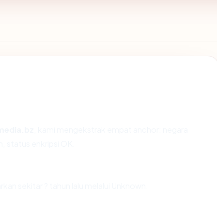
media.bz
, kami mengekstrak empat anchor: negara
n, status enkripsi OK.
?
an sekitar ? tahun lalu melalui Unknown.