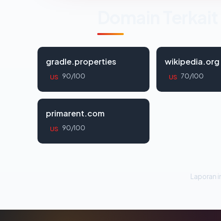
Domain Terkait
gradle.properties
wikipedia.org
90/100
70/100
US
US
primarent.com
90/100
US
Laporan in