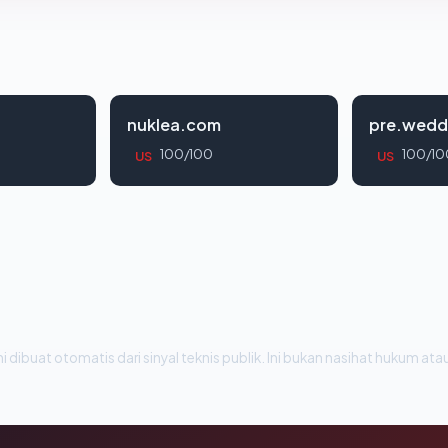
nuklea.com
pre.wedd
100/100
100/10
US
US
i dibuat otomatis dari sinyal teknis publik. Ini bukan nasihat hukum atau