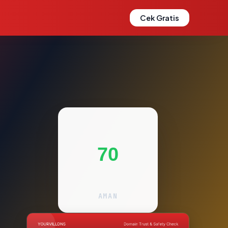
Cek Gratis
70
AMAN