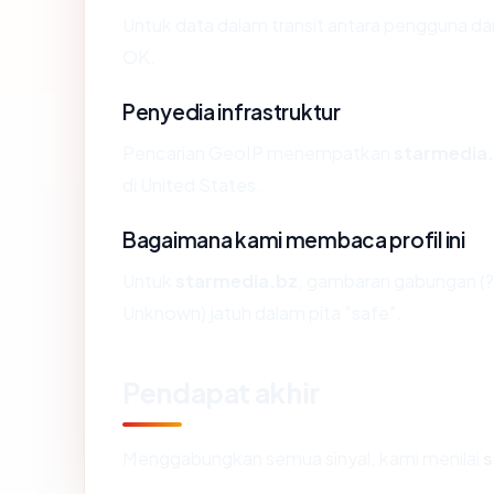
Untuk data dalam transit antara pengguna d
OK.
Penyedia infrastruktur
Pencarian GeoIP menempatkan
starmedia
di United States.
Bagaimana kami membaca profil ini
Untuk
starmedia.bz
, gambaran gabungan (?
Unknown) jatuh dalam pita "safe".
Pendapat akhir
Menggabungkan semua sinyal, kami menilai
s