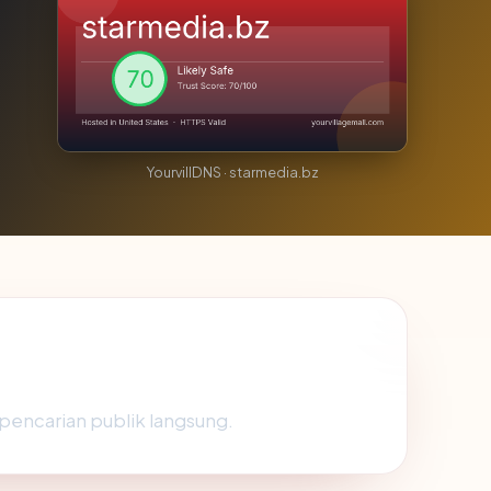
YourvillDNS · starmedia.bz
 pencarian publik langsung.