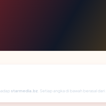
rhadap
starmedia.bz
. Setiap angka di bawah berasal dari