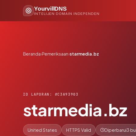
YourvillDNS
INTELIJEN DOMAIN INDEPENDEN
Beranda
›
Pemeriksaan
›
starmedia.bz
ID LAPORAN: #C3A93903
starmedia.bz
United States
HTTPS Valid
Diperbarui
3 bu