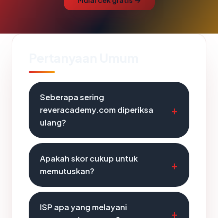
Mulai cek gratis →
Pertanyaan Umum
Seberapa sering
reveracademy.com diperiksa
ulang?
Apakah skor cukup untuk
memutuskan?
ISP apa yang melayani