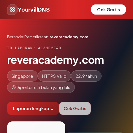
YourvillDNS
Cek Gratis
Beranda
›
Pemeriksaan
›
reveracademy.com
ID LAPORAN: #161B2E40
reveracademy.com
Singapore
HTTPS Valid
22.9 tahun
Diperbarui
3 bulan yang lalu
Laporan lengkap ↓
Cek Gratis