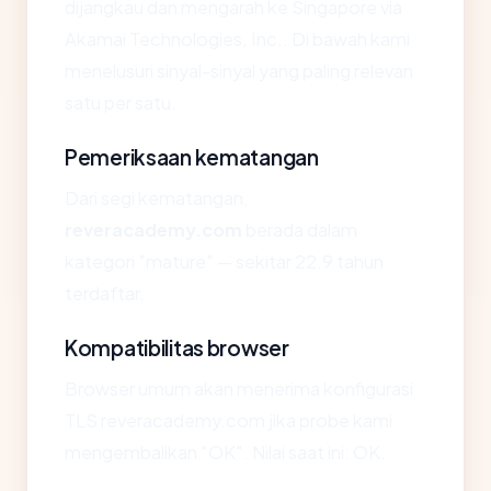
dijangkau dan mengarah ke Singapore via
Akamai Technologies, Inc.. Di bawah kami
menelusuri sinyal-sinyal yang paling relevan
satu per satu.
Pemeriksaan kematangan
Dari segi kematangan,
reveracademy.com
berada dalam
kategori "mature" — sekitar 22.9 tahun
terdaftar.
Kompatibilitas browser
Browser umum akan menerima konfigurasi
TLS reveracademy.com jika probe kami
mengembalikan "OK". Nilai saat ini: OK.