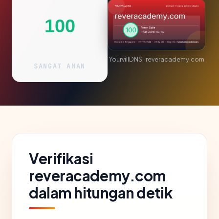
100
YourvillDNS · reveracademy.com
SANGAT AMAN
Verifikasi
reveracademy.com
dalam hitungan detik