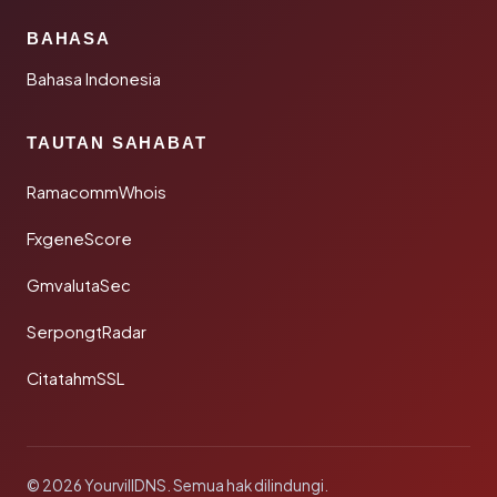
BAHASA
Bahasa Indonesia
TAUTAN SAHABAT
RamacommWhois
FxgeneScore
GmvalutaSec
SerpongtRadar
CitatahmSSL
© 2026 YourvillDNS. Semua hak dilindungi.