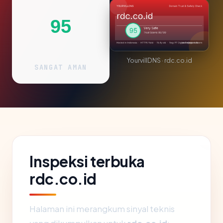
95
YourvillDNS · rdc.co.id
SANGAT AMAN
Inspeksi terbuka
rdc.co.id
Halaman ini merangkum sinyal teknis