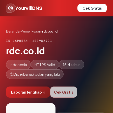
YourvillDNS
Cek Gratis
Beranda
›
Pemeriksaan
›
rdc.co.id
ID LAPORAN: #BE98A921
rdc.co.id
Indonesia
HTTPS Valid
15.4 tahun
Diperbarui
3 bulan yang lalu
Laporan lengkap ↓
Cek Gratis