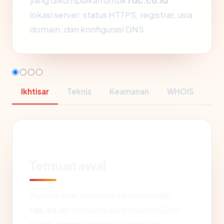
yang dikumpulkan untuk
rdc.co.id
:
lokasi server, status HTTPS, registrar, usia
domain, dan konfigurasi DNS.
Ikhtisar
Teknis
Keamanan
WHOIS
Temuan awal
Pemeriksaan otomatis kami terhadap
rdc.co.id
mengembalikan respons DNS