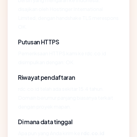
bersih yang mengarah ke Indonesia,
disajikan oleh Hostinger International
Limited, dengan handshake TLS merespons
OK.
Putusan HTTPS
Pemeriksaan HTTPS kami ke rdc.co.id
disimpulkan dengan: OK.
Riwayat pendaftaran
rdc.co.id telah ada sekitar 15.4 tahun.
Domain berumur panjang biasanya terkait
dengan proyek mapan.
Di mana data tinggal
Apa pun yang Anda kirim ke
rdc.co.id