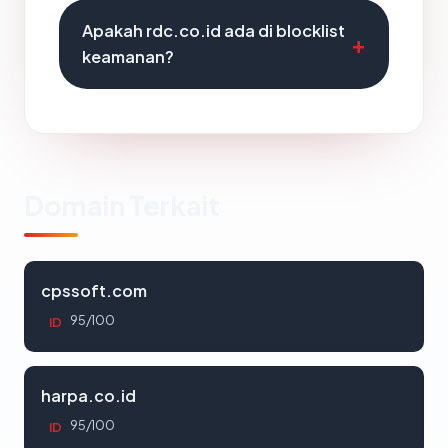
Apakah rdc.co.id ada di blocklist
keamanan?
Domain Terkait
cpssoft.com
95/100
ID
harpa.co.id
95/100
ID