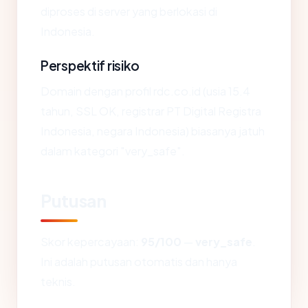
diproses di server yang berlokasi di
Indonesia.
Perspektif risiko
Domain dengan profil rdc.co.id (usia 15.4
tahun, SSL OK, registrar PT Digital Registra
Indonesia, negara Indonesia) biasanya jatuh
dalam kategori "very_safe".
Putusan
Skor kepercayaan:
95/100
—
very_safe
.
Ini adalah putusan otomatis dan hanya
teknis.