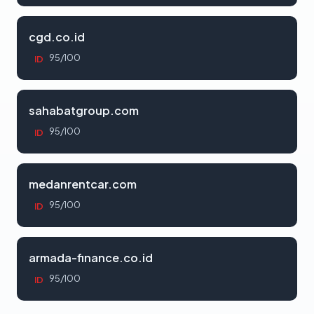
cgd.co.id
95/100
ID
sahabatgroup.com
95/100
ID
medanrentcar.com
95/100
ID
armada-finance.co.id
95/100
ID