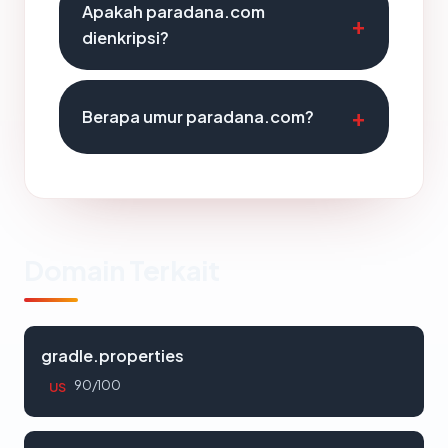
Apakah paradana.com
dienkripsi?
Berapa umur paradana.com?
Domain Terkait
gradle.properties
90/100
US