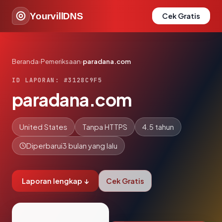
YourvillDNS
Cek Gratis
Beranda
›
Pemeriksaan
›
paradana.com
ID LAPORAN: #3128C9F5
paradana.com
United States
Tanpa HTTPS
4.5 tahun
Diperbarui
3 bulan yang lalu
Laporan lengkap ↓
Cek Gratis