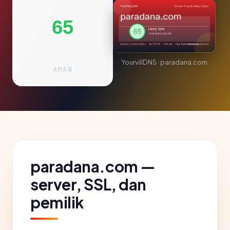
65
YourvillDNS · paradana.com
AMAN
paradana.com —
server, SSL, dan
pemilik