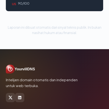
90/100
US
Laporan ini dibuat otomatis dari sinyal teknis publik. Ini bukan
nasihat hukum atau finansial.
YourvillDNS
Intelijen domain otomatis dan independen
untuk web terbuka.