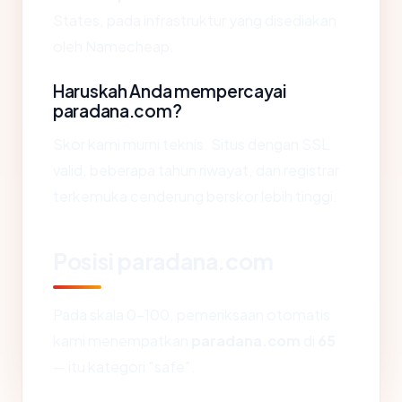
States, pada infrastruktur yang disediakan
oleh Namecheap.
Haruskah Anda mempercayai
paradana.com?
Skor kami murni teknis. Situs dengan SSL
valid, beberapa tahun riwayat, dan registrar
terkemuka cenderung berskor lebih tinggi.
Posisi paradana.com
Pada skala 0-100, pemeriksaan otomatis
kami menempatkan
paradana.com
di
65
— itu kategori "safe".