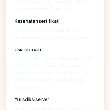
negara United States, usia 4.5 tahun, SSL
No, registrar NameCheap, Inc..
Kesehatan sertifikat
Sertifikat yang saat ini disajikan oleh
paradana.com
dipecahkan sebagai: No.
Usia domain
Domain telah terdaftar selama sekitar 4.5
tahun, yang menempatkannya dalam
kategori kematangan "established".
Domain yang lebih tua secara statistik
kurang berisiko.
Yurisdiksi server
IP di balik
paradana.com
berada di United