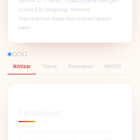
sekitar 27.7 tahun. Digabungkan dengan
status SSL langsung, mereka
membentuk dasar skor kepercayaan
kami.
Ikhtisar
Teknis
Keamanan
WHOIS
Fakta cepat
Sebelum mendalam:
lia.ac.id
terdaftar