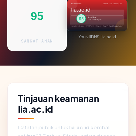
95
YourvillDNS · lia.ac.id
SANGAT AMAN
Tinjauan keamanan
lia.ac.id
Catatan publik untuk
lia.ac.id
kembali