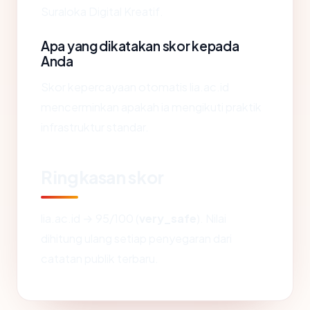
Suraloka Digital Kreatif.
Apa yang dikatakan skor kepada
Anda
Skor kepercayaan otomatis lia.ac.id
mencerminkan apakah ia mengikuti praktik
infrastruktur standar.
Ringkasan skor
lia.ac.id → 95/100 (
very_safe
). Nilai
dihitung ulang setiap penyegaran dari
catatan publik terbaru.