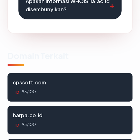
Apakah informasi WHOIS lia.ac.id
disembunyikan?
Domain Terkait
cpssoft.com
95/100
ID
harpa.co.id
95/100
ID