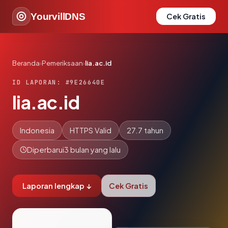
YourvillDNS
Cek Gratis
Beranda
›
Pemeriksaan
›
lia.ac.id
ID LAPORAN: #9E26640E
lia.ac.id
Indonesia
HTTPS Valid
27.7 tahun
Diperbarui
3 bulan yang lalu
Laporan lengkap ↓
Cek Gratis