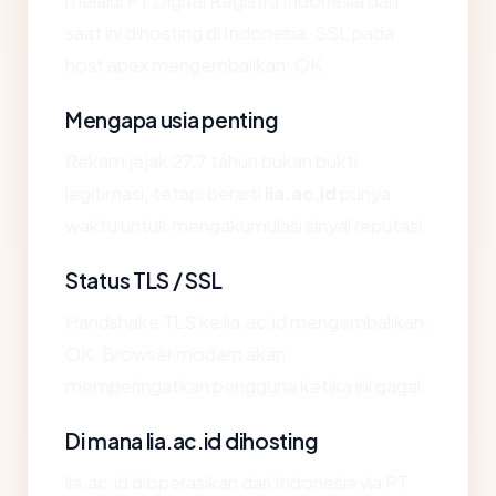
melalui PT Digital Registra Indonesia dan
saat ini dihosting di Indonesia. SSL pada
host apex mengembalikan: OK.
Mengapa usia penting
Rekam jejak 27.7 tahun bukan bukti
legitimasi, tetapi berarti
lia.ac.id
punya
waktu untuk mengakumulasi sinyal reputasi.
Status TLS / SSL
Handshake TLS ke lia.ac.id mengembalikan:
OK. Browser modern akan
memperingatkan pengguna ketika ini gagal.
Di mana lia.ac.id dihosting
lia.ac.id dioperasikan dari Indonesia via PT