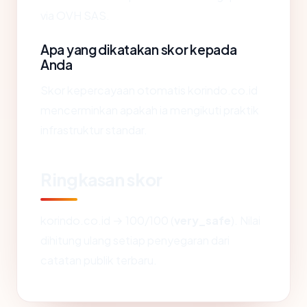
via OVH SAS.
Apa yang dikatakan skor kepada
Anda
Skor kepercayaan otomatis korindo.co.id
mencerminkan apakah ia mengikuti praktik
infrastruktur standar.
Ringkasan skor
korindo.co.id → 100/100 (
very_safe
). Nilai
dihitung ulang setiap penyegaran dari
catatan publik terbaru.