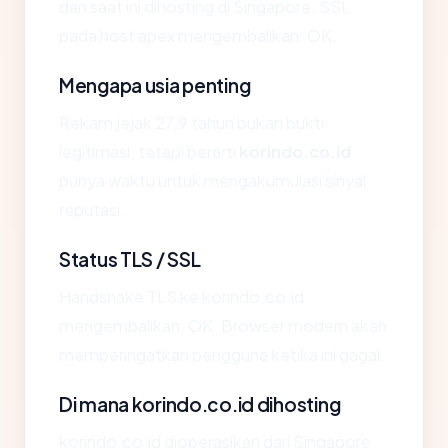
dan saat ini dihosting di Singapore. SSL
pada host apex mengembalikan: OK.
Mengapa usia penting
Rekam jejak 27.9 tahun bukan bukti
legitimasi, tetapi berarti
korindo.co.id
punya waktu untuk mengakumulasi sinyal
reputasi.
Status TLS / SSL
Handshake TLS ke korindo.co.id
mengembalikan: OK. Browser modern akan
memperingatkan pengguna ketika ini gagal.
Di mana korindo.co.id dihosting
korindo.co.id dioperasikan dari Singapore