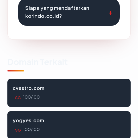
Siapa yang mendaftarkan
korindo.co.id?
Domain Terkait
cvastro.com
100/100
SG
yogyes.com
100/100
SG