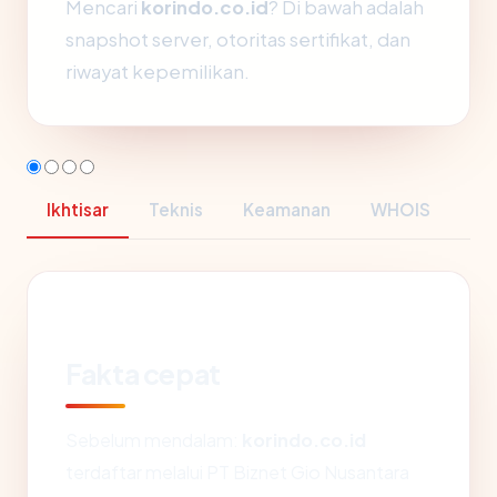
Mencari
korindo.co.id
? Di bawah adalah
snapshot server, otoritas sertifikat, dan
riwayat kepemilikan.
Ikhtisar
Teknis
Keamanan
WHOIS
Fakta cepat
Sebelum mendalam:
korindo.co.id
terdaftar melalui PT Biznet Gio Nusantara