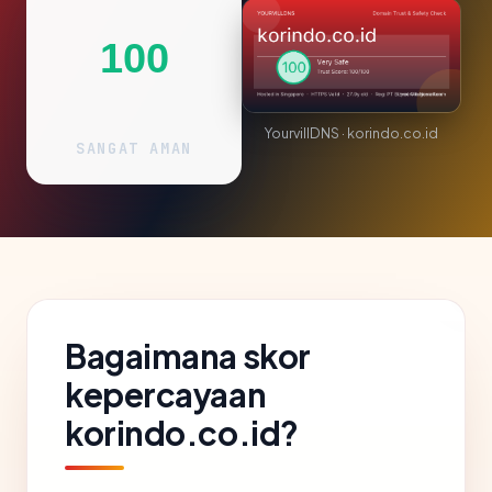
100
YourvillDNS · korindo.co.id
SANGAT AMAN
Bagaimana skor
kepercayaan
korindo.co.id?