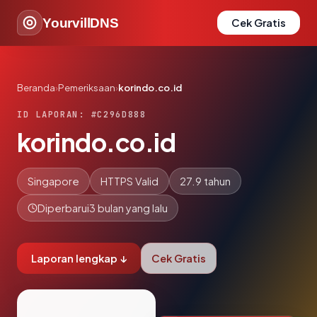
YourvillDNS
Cek Gratis
Beranda
›
Pemeriksaan
›
korindo.co.id
ID LAPORAN: #C296D888
korindo.co.id
Singapore
HTTPS Valid
27.9 tahun
Diperbarui
3 bulan yang lalu
Laporan lengkap ↓
Cek Gratis