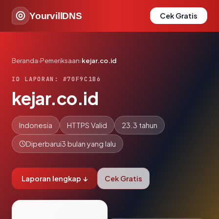
YourvillDNS
Cek Gratis
Beranda
›
Pemeriksaan
›
kejar.co.id
ID LAPORAN: #70F9C1B6
kejar.co.id
Indonesia
HTTPS Valid
23.3 tahun
Diperbarui
3 bulan yang lalu
Laporan lengkap ↓
Cek Gratis