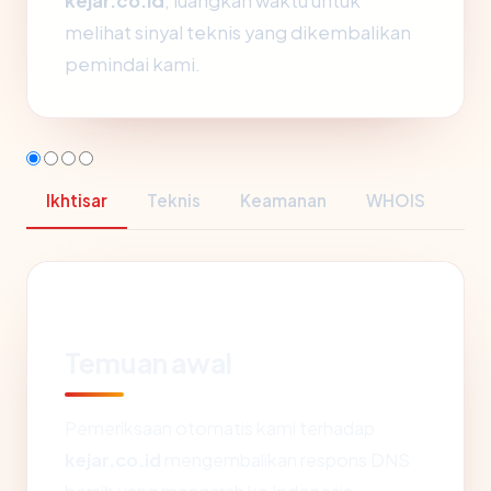
kejar.co.id
, luangkan waktu untuk
melihat sinyal teknis yang dikembalikan
pemindai kami.
Ikhtisar
Teknis
Keamanan
WHOIS
Temuan awal
Pemeriksaan otomatis kami terhadap
kejar.co.id
mengembalikan respons DNS