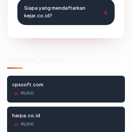
Siapa yang mendaftarkan
kejar.co.id?
Domain Terkait
cpssoft.com
95/100
ID
harpa.co.id
95/100
ID