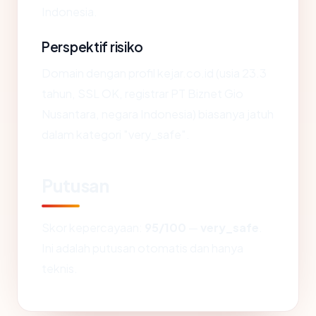
Indonesia.
Perspektif risiko
Domain dengan profil kejar.co.id (usia 23.3
tahun, SSL OK, registrar PT Biznet Gio
Nusantara, negara Indonesia) biasanya jatuh
dalam kategori "very_safe".
Putusan
Skor kepercayaan:
95/100
—
very_safe
.
Ini adalah putusan otomatis dan hanya
teknis.