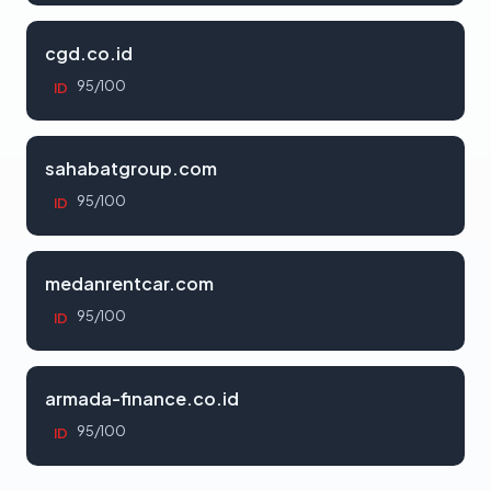
cgd.co.id
95/100
ID
sahabatgroup.com
95/100
ID
medanrentcar.com
95/100
ID
armada-finance.co.id
95/100
ID