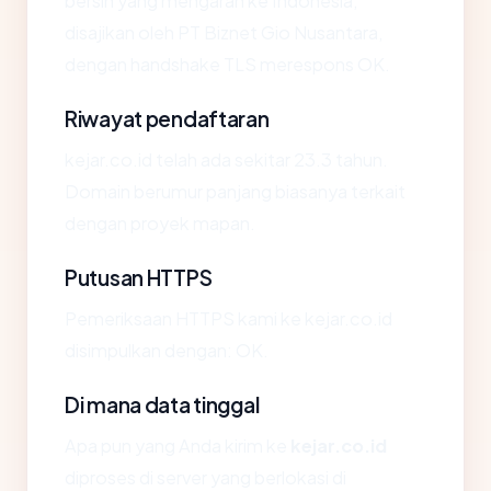
bersih yang mengarah ke Indonesia,
disajikan oleh PT Biznet Gio Nusantara,
dengan handshake TLS merespons OK.
Riwayat pendaftaran
kejar.co.id telah ada sekitar 23.3 tahun.
Domain berumur panjang biasanya terkait
dengan proyek mapan.
Putusan HTTPS
Pemeriksaan HTTPS kami ke kejar.co.id
disimpulkan dengan: OK.
Di mana data tinggal
Apa pun yang Anda kirim ke
kejar.co.id
diproses di server yang berlokasi di