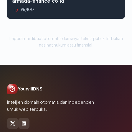
armada-finance.co.id
95/100
ID
Laporan ini dibuat otomatis dari sinyal teknis publik. Ini bukan
nasihat hukum atau finansial.
YourvillDNS
Intelijen domain otomatis dan independen
untuk web terbuka.