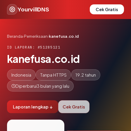
YourvillDNS
Cek Gratis
Beranda
›
Pemeriksaan
›
kanefusa.co.id
ID LAPORAN: #51285121
kanefusa.co.id
Indonesia
Tanpa HTTPS
19.2 tahun
Diperbarui
3 bulan yang lalu
Laporan lengkap ↓
Cek Gratis