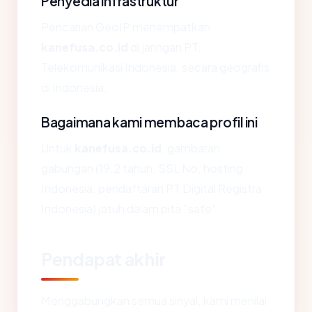
Penyedia infrastruktur
Pencarian GeoIP menempatkan
kanefusa.co.id
di jaringan PT.
Telekomunikasi Indonesia, secara geografis
di Indonesia.
Bagaimana kami membaca profil ini
Untuk
kanefusa.co.id
, gambaran
gabungan (19.2 tahun, SSL No, hosting
Indonesia, pendaftaran PT Digital Registra
Indonesia) jatuh dalam pita "safe".
Pendapat akhir
Menggabungkan semua sinyal, kami menilai