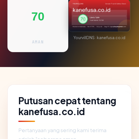
70
YourvillDNS · kanefusa.co.id
AMAN
Putusan cepat tentang
kanefusa.co.id
Pertanyaan yang sering kami terima