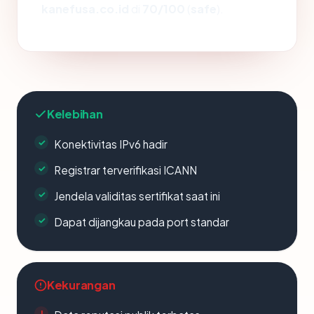
kanefusa.co.id
di
70/100
(
safe
).
Kelebihan
Konektivitas IPv6 hadir
Registrar terverifikasi ICANN
Jendela validitas sertifikat saat ini
Dapat dijangkau pada port standar
Kekurangan