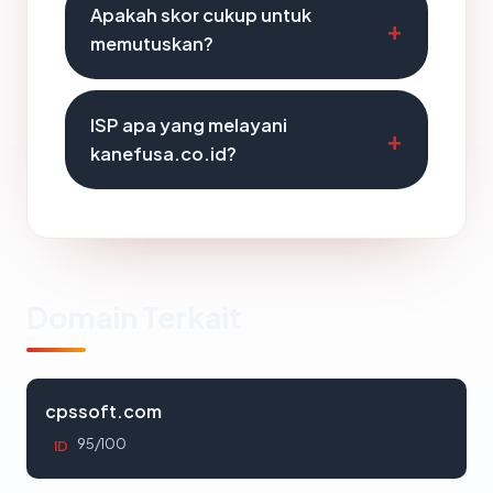
Apakah skor cukup untuk
memutuskan?
ISP apa yang melayani
kanefusa.co.id?
Domain Terkait
cpssoft.com
95/100
ID