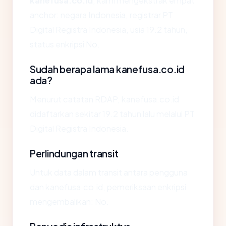
kanefusa.co.id
, kami mengekstrak empat
anchor: negara Indonesia, registrar PT
Digital Registra Indonesia, usia 19.2 tahun,
status enkripsi No.
Sudah berapa lama kanefusa.co.id
ada?
Menurut catatan RDAP, kanefusa.co.id
didaftarkan sekitar 19.2 tahun lalu melalui PT
Digital Registra Indonesia.
Perlindungan transit
Untuk data dalam transit antara pengguna
dan kanefusa.co.id, pemeriksaan enkripsi
mengembalikan: No.