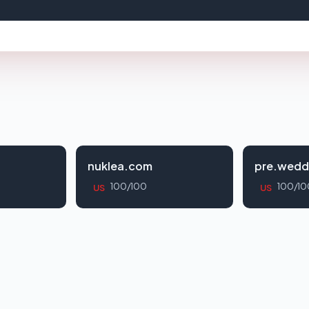
nuklea.com
pre.wedd
100/100
100/10
US
US