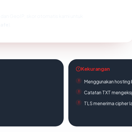
dan GeoIP, skor otomatis kami untuk
safe
).
Kekurangan
Menggunakan hosting 
Catatan TXT mengeksp
TLS menerima cipher 