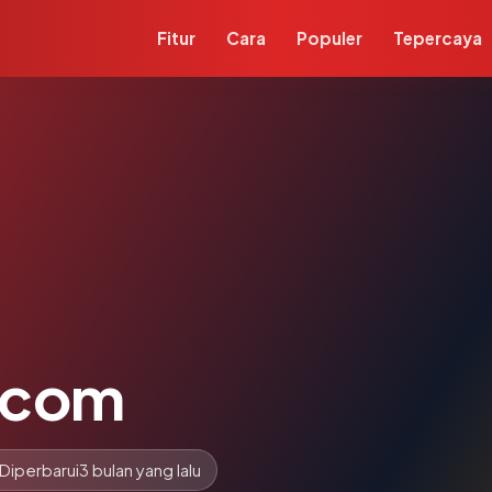
Fitur
Cara
Populer
Tepercaya
.com
Diperbarui
3 bulan yang lalu