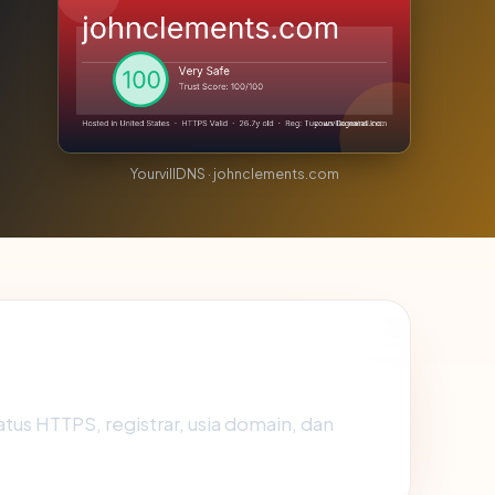
YourvillDNS · johnclements.com
status HTTPS, registrar, usia domain, dan