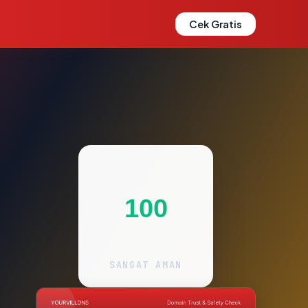
Cek Gratis
100
SANGAT AMAN