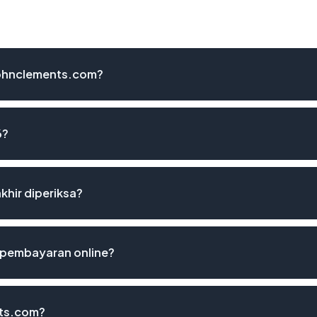
johnclements.com?
6?
khir diperiksa?
 pembayaran online?
nts.com?