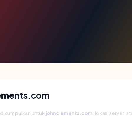
lements.com
g dikumpulkan untuk
johnclements.com
: lokasi server, 