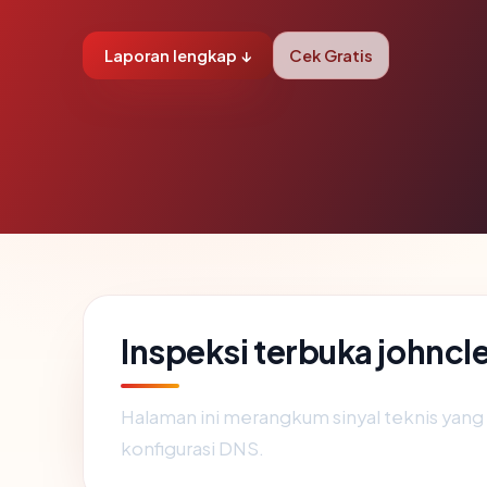
Laporan lengkap ↓
Cek Gratis
Inspeksi terbuka johnc
Halaman ini merangkum sinyal teknis yan
konfigurasi DNS.