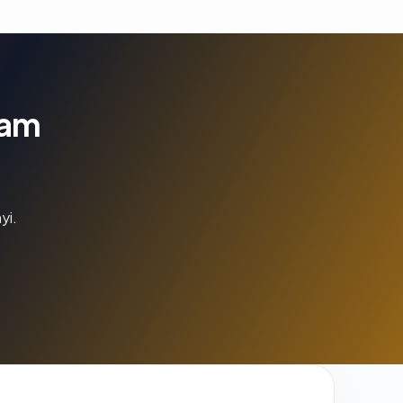
lam
yi.