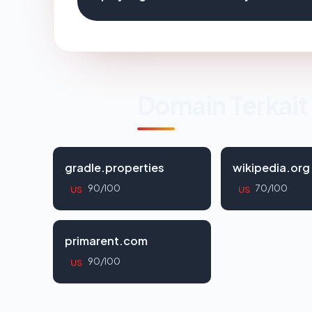
Domain Terkait
gradle.properties
wikipedia.org
90/100
70/100
US
US
primarent.com
90/100
US