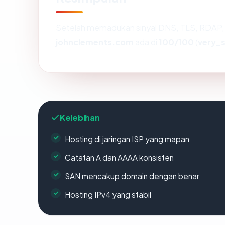
Setelah memadukan sinyal DNS, TLS, RDAP, 
johnclements.com
ada di
100/100
(
very_
Kelebihan
Hosting di jaringan ISP yang mapan
Catatan A dan AAAA konsisten
SAN mencakup domain dengan benar
Hosting IPv4 yang stabil