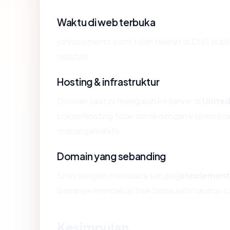
Waktu di web terbuka
johnclements.com telah terlihat di DNS publi
reputasi.
Hosting & infrastruktur
Domain saat ini mengarah ke server di
United
Lokasi hosting tidak sama dengan kepercayaa
menangani data.
Domain yang sebanding
Situs dengan metadata serupa
johnclemen
biasanya mencakup baik bisnis sah maupun c
Kesimpulan