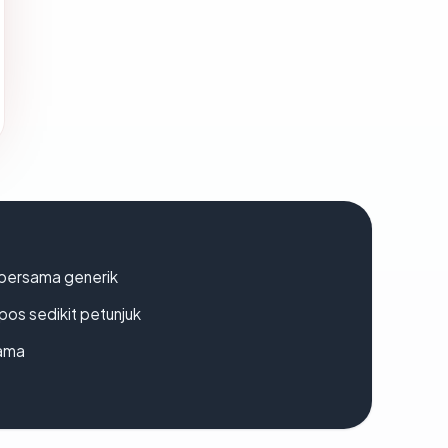
bersama generik
os sedikit petunjuk
lama