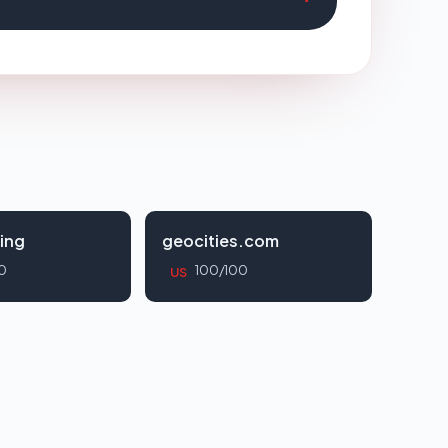
ing
geocities.com
0
100/100
US