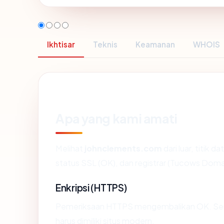
Ikhtisar
Teknis
Keamanan
WHOIS
Apa yang kami amati
Melihat
johnclements.com
dari luar, titik 
status SSL (OK), dan registrar (Tucows Domai
Enkripsi (HTTPS)
Pemeriksaan HTTPS mengembalikan OK. Serti
harus dimiliki situs modern.