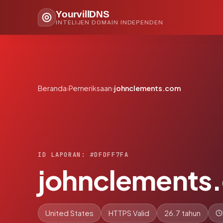
YourvillDNS
INTELIJEN DOMAIN INDEPENDEN
Beranda
›
Pemeriksaan
›
johnclements.com
ID LAPORAN: #DFDFF7FA
johnclements
United States
HTTPS Valid
26.7 tahun