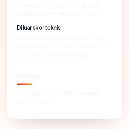
Google LLC di Singapore — terlihat oleh
siapa pun yang menjalankan traceroute.
Di luar skor teknis
Profil teknis bersih hanya membuktikan
inja.co.id
mengikuti standar pipa industri.
TIDAK membuktikan konten jujur.
Intinya
inja.co.id berakhir di
75/100
— itu
safe
dalam skala kami.