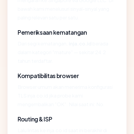
mengarah ke Singapore via Google LLC. Di
bawah kami menelusuri sinyal-sinyal yang
paling relevan satu per satu.
Pemeriksaan kematangan
Dari segi kematangan,
inja.co.id
berada
dalam kategori "mature" — sekitar 24.2
tahun terdaftar.
Kompatibilitas browser
Browser umum akan menerima konfigurasi
TLS inja.co.id jika probe kami
mengembalikan "OK". Nilai saat ini: No.
Routing & ISP
Lalu lintas ke inja.co.id saat ini berakhir di