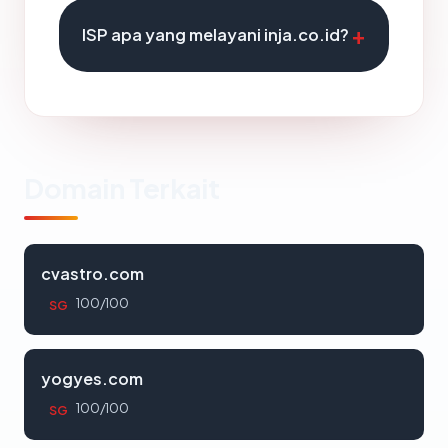
ISP apa yang melayani inja.co.id?
Domain Terkait
cvastro.com
100/100
SG
yogyes.com
100/100
SG