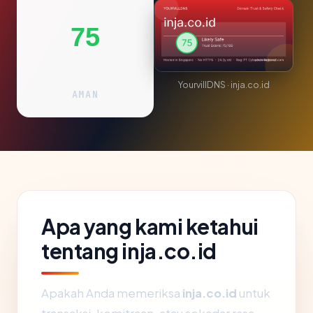
75
YourvillDNS · inja.co.id
AMAN
Apa yang kami ketahui
tentang inja.co.id
Apakah Anda memeriksa
inja.co.id
untuk