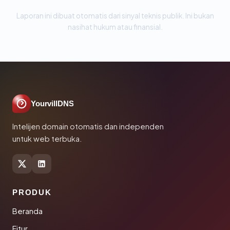
Laporan ini dibuat otomatis dari sinyal teknis publik. Ini bukan
nasihat hukum atau finansial.
YourvillDNS
Intelijen domain otomatis dan independen
untuk web terbuka.
PRODUK
Beranda
Fitur