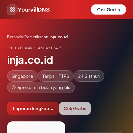
YourvillDNS
Cek Gratis
Beranda
›
Pemeriksaan
›
inja.co.id
ID LAPORAN: #6F65F547
inja.co.id
Singapore
Tanpa HTTPS
24.2 tahun
Diperbarui
3 bulan yang lalu
Laporan lengkap ↓
Cek Gratis