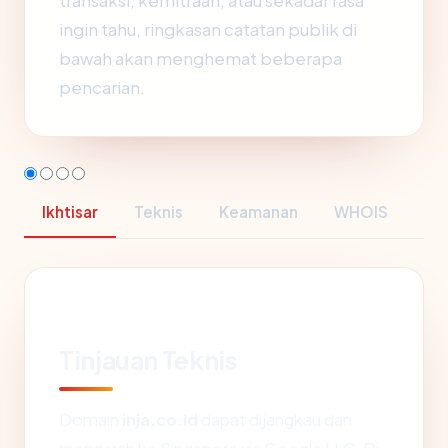
transaksi, kemitraan, atau sekadar rasa
ingin tahu, ringkasan catatan publik di
bawah akan menghemat beberapa
pencarian.
Ikhtisar
Teknis
Keamanan
WHOIS
Tinjauan Teknis
Domain
inja.co.id
dapat dijangkau dan