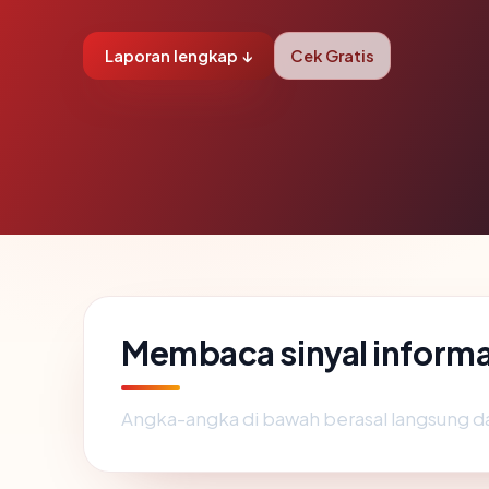
Laporan lengkap ↓
Cek Gratis
Membaca sinyal inform
Angka-angka di bawah berasal langsung d