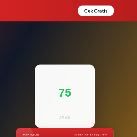
Cek Gratis
75
AMAN