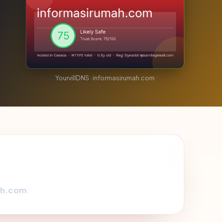
YourvillDNS · informasirumah.com
ah.com
.