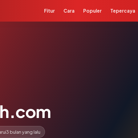
Fitur
Cara
Populer
Tepercaya
ah.com
rui
3 bulan yang lalu