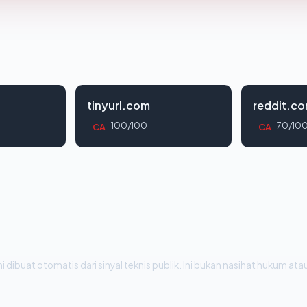
tinyurl.com
reddit.c
100/100
70/10
CA
CA
i dibuat otomatis dari sinyal teknis publik. Ini bukan nasihat hukum atau