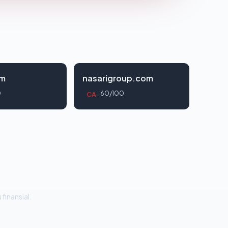
om
nasarigroup.com
0
60/100
CA
 finansial.