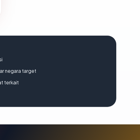
si
uar negara target
t terkait