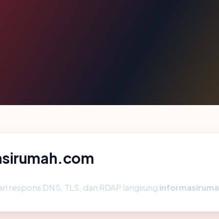
asirumah.com
ari respons DNS, TLS, dan RDAP langsung
informasirum