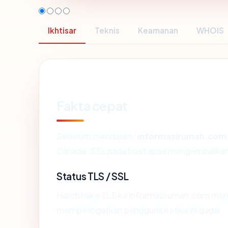
Ikhtisar
Teknis
Keamanan
WHOIS
Fakta cepat
Sebelum mendalam:
informasirumah.com
Canada. SSL pada host apex mengembalikan
Status TLS / SSL
Handshake TLS ke informasirumah.com men
memperingatkan pengguna ketika ini gagal.