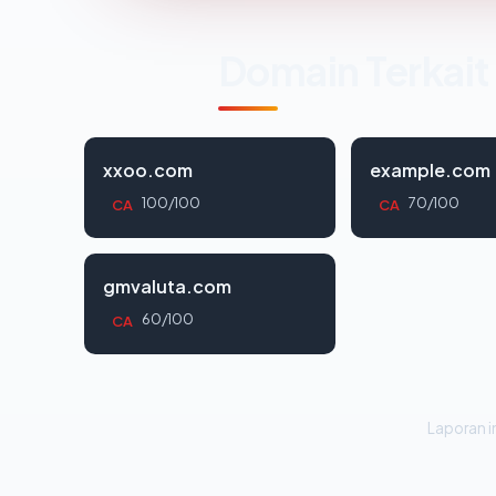
Domain Terkait
xxoo.com
example.com
100/100
70/100
CA
CA
gmvaluta.com
60/100
CA
Laporan in