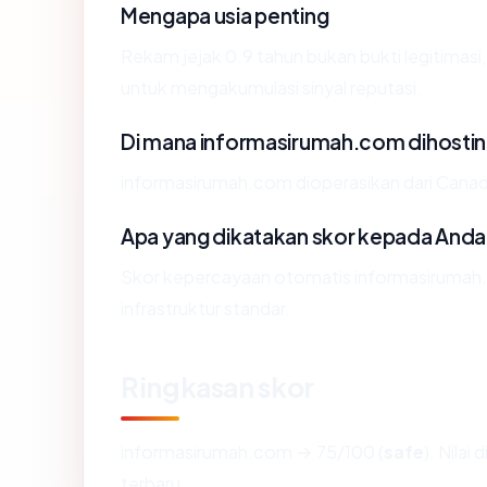
Mengapa usia penting
Rekam jejak 0.9 tahun bukan bukti legitimasi,
untuk mengakumulasi sinyal reputasi.
Di mana informasirumah.com dihosti
informasirumah.com dioperasikan dari Canada 
Apa yang dikatakan skor kepada Anda
Skor kepercayaan otomatis informasirumah.
infrastruktur standar.
Ringkasan skor
informasirumah.com → 75/100 (
safe
). Nilai
terbaru.