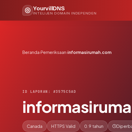
YourvillDNS
INTELIJEN DOMAIN INDEPENDEN
Beranda
›
Pemeriksaan
›
informasirumah.com
ID LAPORAN: #3575C5AD
informasirum
Canada
HTTPS Valid
0.9 tahun
Diperba